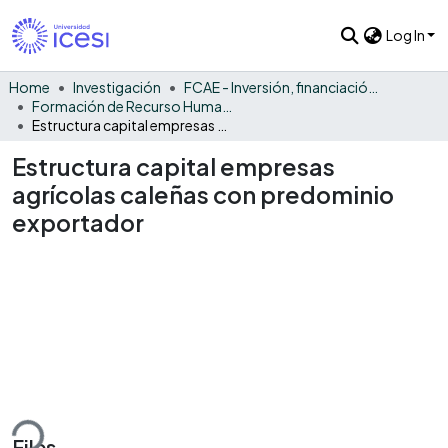
Log In
Home
Investigación
FCAE - Inversión, financiación y control
Formación de Recurso Humano - IFC
Estructura capital empresas agrícolas caleñas con predominio exportador
Estructura capital empresas
agrícolas caleñas con predominio
exportador
ding...
Files