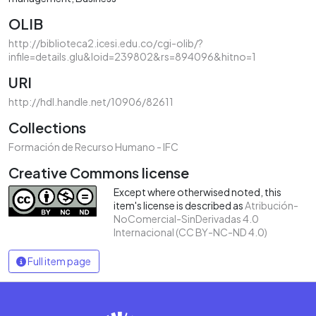
OLIB
http://biblioteca2.icesi.edu.co/cgi-olib/?
infile=details.glu&loid=239802&rs=894096&hitno=1
URI
http://hdl.handle.net/10906/82611
Collections
Formación de Recurso Humano - IFC
Creative Commons license
Except where otherwised noted, this
item's license is described as
Atribución-
NoComercial-SinDerivadas 4.0
Internacional (CC BY-NC-ND 4.0)
Full item page