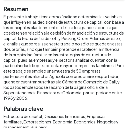
Resumen
El presente trabajo tiene como finalidad determinar las variables
que influyen en las decisiones de estructura de capital, con base a
los principales planteamientos de las dos grandes teorías que
coexisten en relación a la decisión de financiación o estructura de
capital, la teoría de trade- off y Pecking Order. Además de esto,
el análisis que se realiza en este trabajo no sólo se queda en estas
dos teorías, sino que también pretende establecer la influencia
de la propiedad familiar en las estrategias de estructura de
capital, pues las empresas y el sector a analizar cuentan con la
particularidad de que son en la mayoría empresas familiares. Para
este trabajo se empleo una muestra de 50 empresas
pertenecientes al sector Agrícola con predominio exportador,
que se encuentran suscritas a la Cámara de Comercio de Cali, y
los datos empleados se sacaron de la página oficial de la
Superintendencia Financiera de Colombia, para el periodo entre
1998 y 2006.
Palabras clave
Estructura de capital
Decisiones financieras
Empresas
familiares
Exportaciones
Economía
Economics
Negocios y
management
Business