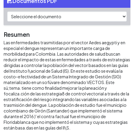
Documentos PDF
Resumen
Las enfermedades trasmitidas por el vector Aedes aegypti y en
especial el dengue representan un importante carga de
morbilidad para Colombia. Las autoridades de salud buscan
reducir el impacto de estas enfermedades a través de estrategias
dirigidas a controlar la población del vector basados en las guías
del Instituto l\acional de Salud (IS). En este estudio se evalúa la
costo-efectividad de un Sistema Integrado de Gestión (SIG)
materializado en un sofüvare denominado VECTOS. Este
sü;tema. tiene como finalidad mejorar la planeación y
focaliza.ción de las estrategia8 de control vectorial a través de la
estratificación del riesgo integrando las variables asociadas a la
trasmisión del dengue. La población de estudio fue el municipio
colombiano de Girón (Santander) que implementó el sistema
durante el 2016 )' el contra factual fue el municipio de
Floridablanca que no implementó el sistema y cuyas estrategias
están basa.das en las guías del Il\S.