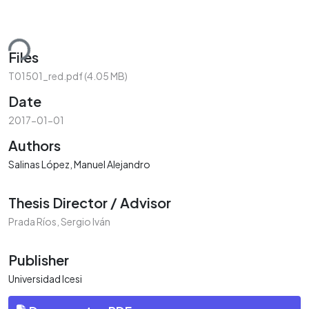
ding...
Files
T01501_red.pdf
(4.05 MB)
Date
2017-01-01
Authors
Salinas López, Manuel Alejandro
Thesis Director / Advisor
Prada Ríos, Sergio Iván
Publisher
Universidad Icesi