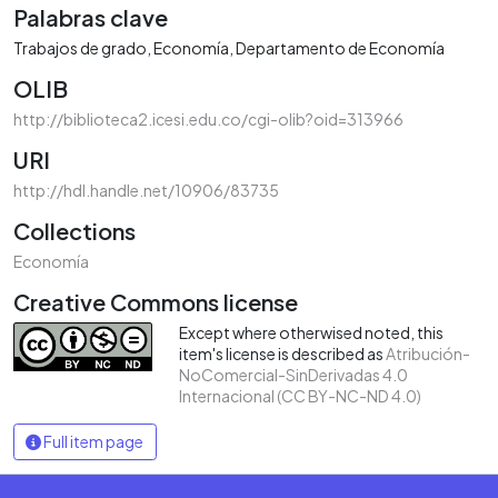
Palabras clave
Trabajos de grado
Economía
Departamento de Economía
OLIB
http://biblioteca2.icesi.edu.co/cgi-olib?oid=313966
URI
http://hdl.handle.net/10906/83735
Collections
Economía
Creative Commons license
Except where otherwised noted, this
item's license is described as
Atribución-
NoComercial-SinDerivadas 4.0
Internacional (CC BY-NC-ND 4.0)
Full item page