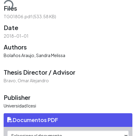
ding...
Files
TG01806.pdf
(533.58 KB)
Date
2018-01-01
Authors
Bolaños Araujo, Sandra Melissa
Thesis Director / Advisor
Bravo, Omar Alejandro
Publisher
Universidad Icesi
Documentos PDF