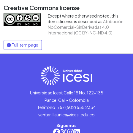
Creative Commons license
Except where otherwised noted, this
item's license is described as
Atribución-
NoComercial-SinDerivadas 4.0
Internacional (CC BY-NC-ND 4.0)
Full item page
Universidad Icesi: Calle 18 No. 122-135
Pance, Cali - Colombia
Teléfono: +57 (602) 555 2334
ventanillaunica@icesi.edu.co
Síguenos