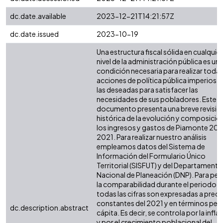
dc.date.available
2023-12-21T14:21:57Z
dc.date.issued
2023-10-19
Una estructura fiscal sólida en cualquier
nivel de la administración pública es un
condición necesaria para realizar todas
acciones de política pública imperiosas
las deseadas para satisfacer las
necesidades de sus pobladores. Este
documento presenta una breve revisió
histórica de la evolución y composició
los ingresos y gastos de Piamonte 200
2021. Para realizar nuestro análisis
empleamos datos del Sistema de
Información del Formulario Único
Territorial (SISFUT) y del Departamento
Nacional de Planeación (DNP). Para perm
la comparabilidad durante el periodo,
todas las cifras son expresadas a preci
constantes del 2021 y en términos per
dc.description.abstract
cápita. Es decir, se controla por la infla
y por el crecimiento poblacional del