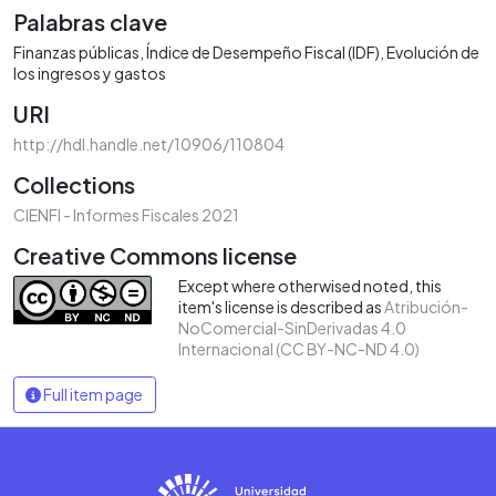
Palabras clave
Finanzas públicas
Índice de Desempeño Fiscal (IDF)
Evolución de
los ingresos y gastos
URI
http://hdl.handle.net/10906/110804
Collections
CIENFI - Informes Fiscales 2021
Creative Commons license
Except where otherwised noted, this
item's license is described as
Atribución-
NoComercial-SinDerivadas 4.0
Internacional (CC BY-NC-ND 4.0)
Full item page