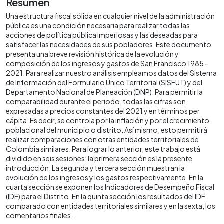
Resumen
Una estructura fiscal sólida en cualquier nivel de la administración
pública es una condición necesaria para realizar todas las
acciones de política pública imperiosas y las deseadas para
satisfacer las necesidades de sus pobladores. Este documento
presenta una breve revisión histórica de la evolución y
composición de los ingresos y gastos de San Francisco 1985 -
2021. Para realizar nuestro análisis empleamos datos del Sistema
de Información del Formulario Único Territorial (SISFUT) y del
Departamento Nacional de Planeación (DNP). Para permitir la
comparabilidad durante el periodo, todas las cifras son
expresadas a precios constantes del 2021 y en términos per
cápita. Es decir, se controla por la inflación y por el crecimiento
poblacional del municipio o distrito. Así mismo, esto permitirá
realizar comparaciones con otras entidades territoriales de
Colombia similares. Para lograr lo anterior, este trabajo está
dividido en seis sesiones: la primera sección es la presente
introducción. La segunda y tercera sección muestran la
evolución de los ingresos y los gastos respectivamente. En la
cuarta sección se exponen los Indicadores de Desempeño Fiscal
(IDF) para el Distrito. En la quinta sección los resultados del IDF
comparado con entidades territoriales similares y en la sexta, los
comentarios finales.