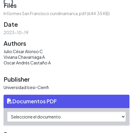
ding...
Files
Informes San Francisco cundinamarca.pdf
(644.35 KB)
Date
2023-10-19
Authors
Julio César Alonso C
Viviana Chavarriaga A
Oscar Andrés Castaño A
Publisher
Universidad Icesi-Cienfi
Documentos PDF