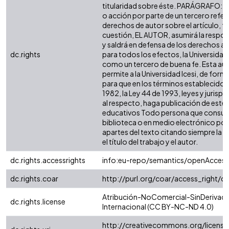
titularidad sobre éste. PARÁGRAFO: e
o acción por parte de un tercero refer
derechos de autor sobre el artículo, fo
cuestión, EL AUTOR, asumirá la respon
y saldrá en defensa de los derechos a
dc.rights
para todos los efectos, la Universidad 
como un tercero de buena fe. Esta aut
permite a la Universidad Icesi, de forma
para que en los términos establecidos 
1982, la Ley 44 de 1993, leyes y jurisp
al respecto, haga publicación de este 
educativos Todo persona que consulte
biblioteca o en medio electrónico po
apartes del texto citando siempre la fu
el título del trabajo y el autor.
dc.rights.accessrights
info:eu-repo/semantics/openAccess
dc.rights.coar
http://purl.org/coar/access_right/c
Atribución-NoComercial-SinDerivada
dc.rights.license
Internacional (CC BY-NC-ND 4.0)
http://creativecommons.org/license