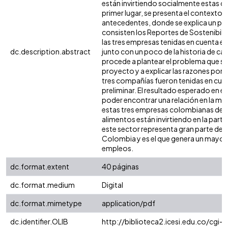
están invirtiendo socialmente estas 
primer lugar, se presenta el contexto y
antecedentes, donde se explica un po
consisten los Reportes de Sostenibili
las tres empresas tenidas en cuenta en 
dc.description.abstract
junto con un poco de la historia de ca
procede a plantear el problema que se
proyecto y a explicar las razones por l
tres compañías fueron tenidas en cuent
preliminar. El resultado esperado en e
poder encontrar una relación en la ma
estas tres empresas colombianas del 
alimentos están invirtiendo en la parte
este sector representa gran parte del 
Colombia y es el que genera un mayo
empleos.
dc.format.extent
40 páginas
dc.format.medium
Digital
dc.format.mimetype
application/pdf
dc.identifier.OLIB
http://biblioteca2.icesi.edu.co/cgi-