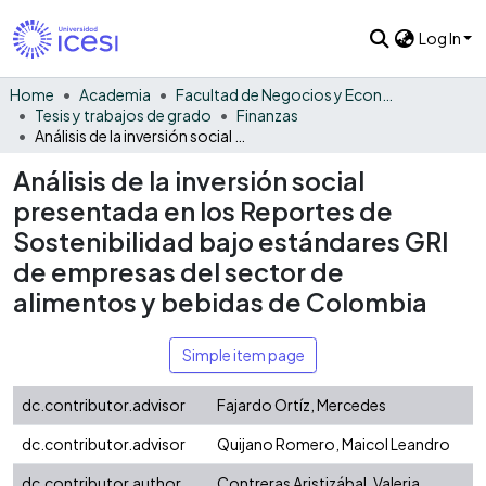
Log In
Home
Academia
Facultad de Negocios y Economía
Tesis y trabajos de grado
Finanzas
Análisis de la inversión social presentada en los Reportes de Sostenibilidad bajo estándares GRI de empresas del sector de alimentos y bebidas de Colombia
Análisis de la inversión social
presentada en los Reportes de
Sostenibilidad bajo estándares GRI
de empresas del sector de
alimentos y bebidas de Colombia
Simple item page
dc.contributor.advisor
Fajardo Ortíz, Mercedes
dc.contributor.advisor
Quijano Romero, Maicol Leandro
dc.contributor.author
Contreras Aristizábal, Valeria