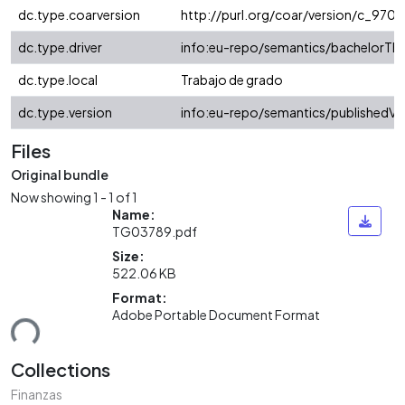
dc.type.coarversion
http://purl.org/coar/version/c_97
dc.type.driver
info:eu-repo/semantics/bachelorThe
dc.type.local
Trabajo de grado
dc.type.version
info:eu-repo/semantics/publishedVe
Files
Original bundle
Now showing
1 - 1 of 1
Name:
TG03789.pdf
Size:
522.06 KB
Format:
ding...
Adobe Portable Document Format
Collections
Finanzas