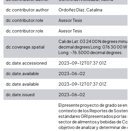
dc.contributor.author
Ordoñez Díaz, Catalina
dc.contributor.role
Asesor Tesis
dc.contributor.role
Asesor Tesis
Cali de Lat: 03 24 00 N degrees minut
dc.coverage.spatial
decimal degrees Long: 076 30 00 W d
Long: -76.5000 decimal degrees.
dc.date.accessioned
2023-09-12T07:37:01Z
dc.date.available
2023-06-02
dc.date.available
2023-09-12T07:37:01Z
dc.date.issued
2023-06-02
El presente proyecto de grado se enma
contexto de los Reportes de Sostenib
estándares GRI presentados por las e
sector de alimentos y bebidas de Col
objetivo de analizar y determinar de 