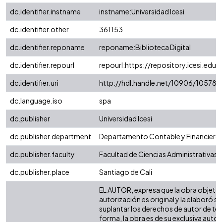
dc.identifier.instname
instname:Universidad Icesi
dc.identifier.other
361153
dc.identifier.reponame
reponame:Biblioteca Digital
dc.identifier.repourl
repourl:https://repository.icesi.edu.
dc.identifier.uri
http://hdl.handle.net/10906/105781
dc.language.iso
spa
dc.publisher
Universidad Icesi
dc.publisher.department
Departamento Contable y Financiero
dc.publisher.faculty
Facultad de Ciencias Administrativas
dc.publisher.place
Santiago de Cali
EL AUTOR, expresa que la obra objeto 
autorización es original y la elaboró si
suplantar los derechos de autor de terc
forma, la obra es de su exclusiva autorí