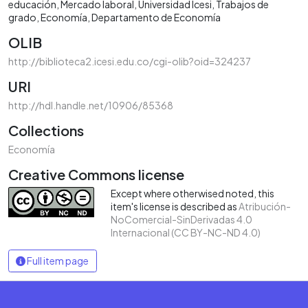
educación
Mercado laboral
Universidad Icesi
Trabajos de
grado
Economía
Departamento de Economía
OLIB
http://biblioteca2.icesi.edu.co/cgi-olib?oid=324237
URI
http://hdl.handle.net/10906/85368
Collections
Economía
Creative Commons license
Except where otherwised noted, this
item's license is described as
Atribución-
NoComercial-SinDerivadas 4.0
Internacional (CC BY-NC-ND 4.0)
Full item page