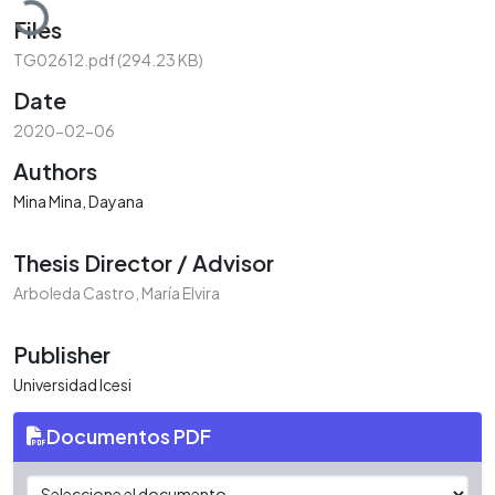
Files
TG02612.pdf
(294.23 KB)
Date
2020-02-06
Authors
Mina Mina, Dayana
Thesis Director / Advisor
Arboleda Castro, María Elvira
Publisher
Universidad Icesi
Documentos PDF