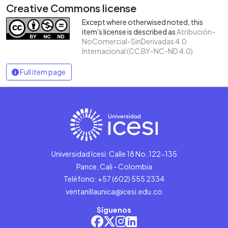
Creative Commons license
Except where otherwised noted, this
item's license is described as
Atribución-
NoComercial-SinDerivadas 4.0
Internacional (CC BY-NC-ND 4.0)
Full item page
Universidad Icesi: Calle 18 No. 122-135
Pance, Cali - Colombia
Teléfono: +57 (602) 555 2334
ventanillaunica@icesi.edu.co
Síguenos