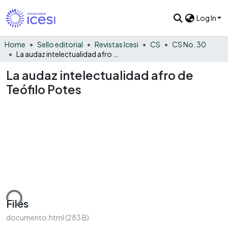
Log In
Home
Sello editorial
Revistas Icesi
CS
CS No. 30
La audaz intelectualidad afro de Teófilo Potes
La audaz intelectualidad afro de
Teófilo Potes
ding...
Files
documento.html
(283 B)