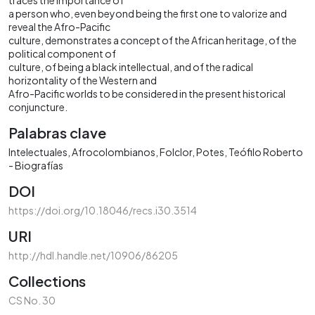
a person who, even beyond being the first one to valorize and
reveal the Afro-Pacific
culture, demonstrates a concept of the African heritage, of the
political component of
culture, of being a black intellectual, and of the radical
horizontality of the Western and
Afro-Pacific worlds to be considered in the present historical
conjuncture.
Palabras clave
Intelectuales
Afrocolombianos
Folclor
Potes, Teófilo Roberto
- Biografías
DOI
https://doi.org/10.18046/recs.i30.3514
URI
http://hdl.handle.net/10906/86205
Collections
CS No. 30