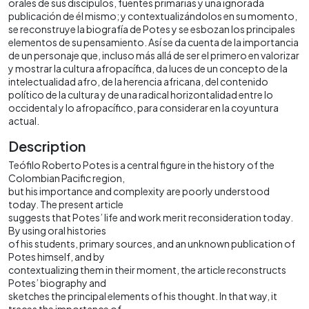
orales de sus discípulos, fuentes primarias y una ignorada
publicación de él mismo; y contextualizándolos en su momento,
se reconstruye la biografía de Potes y se esbozan los principales
elementos de su pensamiento. Así se da cuenta de la importancia
de un personaje que, incluso más allá de ser el primero en valorizar
y mostrar la cultura afropacífica, da luces de un concepto de la
intelectualidad afro, de la herencia africana, del contenido
político de la cultura y de una radical horizontalidad entre lo
occidental y lo afropacífico, para considerar en la coyuntura
actual.
Description
Teófilo Roberto Potes is a central figure in the history of the
Colombian Pacific region,
but his importance and complexity are poorly understood
today. The present article
suggests that Potes’ life and work merit reconsideration today.
By using oral histories
of his students, primary sources, and an unknown publication of
Potes himself, and by
contextualizing them in their moment, the article reconstructs
Potes’ biography and
sketches the principal elements of his thought. In that way, it
traces the importance of