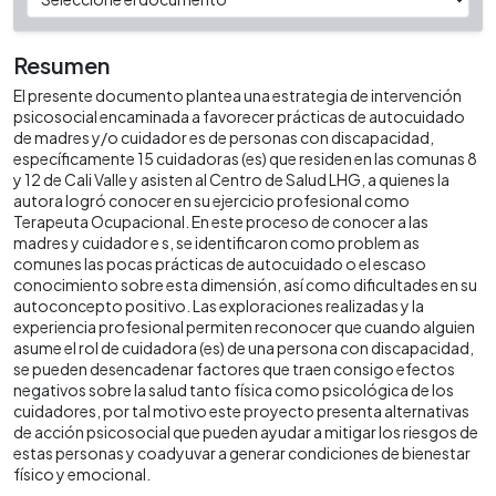
Resumen
El presente documento plantea una estrategia de intervención
psicosocial encaminada a favorecer prácticas de autocuidado
de madres y/o cuidador es de personas con discapacidad,
específicamente 15 cuidadoras (es) que residen en las comunas 8
y 12 de Cali Valle y asisten al Centro de Salud LHG, a quienes la
autora logró conocer en su ejercicio profesional como
Terapeuta Ocupacional. En este proceso de conocer a las
madres y cuidador e s, se identificaron como problem as
comunes las pocas prácticas de autocuidado o el escaso
conocimiento sobre esta dimensión, así como dificultades en su
autoconcepto positivo. Las exploraciones realizadas y la
experiencia profesional permiten reconocer que cuando alguien
asume el rol de cuidadora (es) de una persona con discapacidad,
se pueden desencadenar factores que traen consigo efectos
negativos sobre la salud tanto física como psicológica de los
cuidadores, por tal motivo este proyecto presenta alternativas
de acción psicosocial que pueden ayudar a mitigar los riesgos de
estas personas y coadyuvar a generar condiciones de bienestar
físico y emocional.