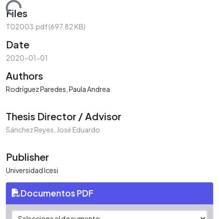
oading...
Files
T02003.pdf
(697.82 KB)
Date
2020-01-01
Authors
Rodríguez Paredes, Paula Andrea
Thesis Director / Advisor
Sánchez Reyes, José Eduardo
Publisher
Universidad Icesi
Documentos PDF