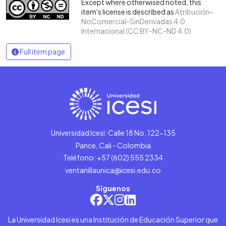
Except where otherwised noted, this
item's license is described as
Atribución-
NoComercial-SinDerivadas 4.0
Internacional (CC BY-NC-ND 4.0)
Full item page
Universidad Icesi: Calle 18 No. 122-135
Pance, Cali - Colombia
Teléfono: +57 (602) 555 2334
ventanillaunica@icesi.edu.co
Síguenos
La Universidad Icesi es una Institución de Educación Superior que