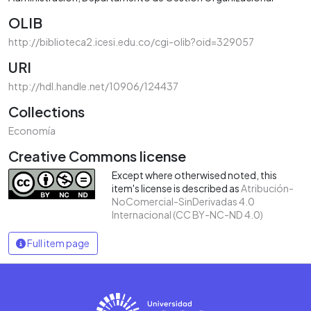
OLIB
http://biblioteca2.icesi.edu.co/cgi-olib?oid=329057
URI
http://hdl.handle.net/10906/124437
Collections
Economía
Creative Commons license
Except where otherwised noted, this
item's license is described as
Atribución-
NoComercial-SinDerivadas 4.0
Internacional (CC BY-NC-ND 4.0)
Full item page