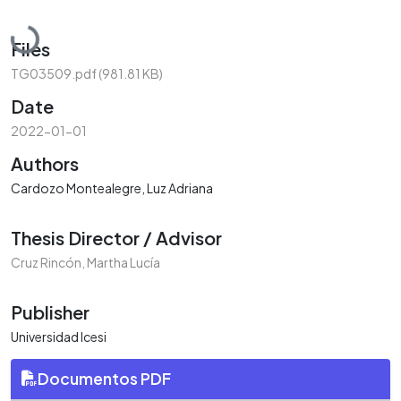
Loading...
Files
TG03509.pdf
(981.81 KB)
Date
2022-01-01
Authors
Cardozo Montealegre, Luz Adriana
Thesis Director / Advisor
Cruz Rincón, Martha Lucía
Publisher
Universidad Icesi
Documentos PDF