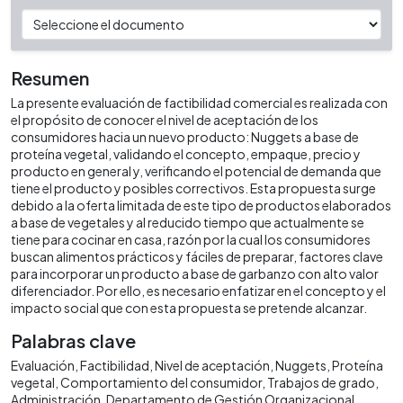
Resumen
La presente evaluación de factibilidad comercial es realizada con
el propósito de conocer el nivel de aceptación de los
consumidores hacia un nuevo producto: Nuggets a base de
proteína vegetal, validando el concepto, empaque, precio y
producto en general y, verificando el potencial de demanda que
tiene el producto y posibles correctivos. Esta propuesta surge
debido a la oferta limitada de este tipo de productos elaborados
a base de vegetales y al reducido tiempo que actualmente se
tiene para cocinar en casa, razón por la cual los consumidores
buscan alimentos prácticos y fáciles de preparar, factores clave
para incorporar un producto a base de garbanzo con alto valor
diferenciador. Por ello, es necesario enfatizar en el concepto y el
impacto social que con esta propuesta se pretende alcanzar.
Palabras clave
Evaluación
Factibilidad
Nivel de aceptación
Nuggets
Proteína
vegetal
Comportamiento del consumidor
Trabajos de grado
Administración
Departamento de Gestión Organizacional