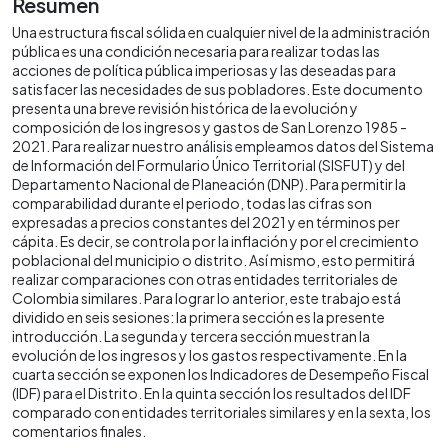
Resumen
Una estructura fiscal sólida en cualquier nivel de la administración
pública es una condición necesaria para realizar todas las
acciones de política pública imperiosas y las deseadas para
satisfacer las necesidades de sus pobladores. Este documento
presenta una breve revisión histórica de la evolución y
composición de los ingresos y gastos de San Lorenzo 1985 -
2021. Para realizar nuestro análisis empleamos datos del Sistema
de Información del Formulario Único Territorial (SISFUT) y del
Departamento Nacional de Planeación (DNP). Para permitir la
comparabilidad durante el periodo, todas las cifras son
expresadas a precios constantes del 2021 y en términos per
cápita. Es decir, se controla por la inflación y por el crecimiento
poblacional del municipio o distrito. Así mismo, esto permitirá
realizar comparaciones con otras entidades territoriales de
Colombia similares. Para lograr lo anterior, este trabajo está
dividido en seis sesiones: la primera sección es la presente
introducción. La segunda y tercera sección muestran la
evolución de los ingresos y los gastos respectivamente. En la
cuarta sección se exponen los Indicadores de Desempeño Fiscal
(IDF) para el Distrito. En la quinta sección los resultados del IDF
comparado con entidades territoriales similares y en la sexta, los
comentarios finales.