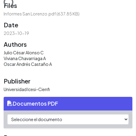
ding...
Files
Informes San Lorenzo.pdf
(637.85 KB)
Date
2023-10-19
Authors
Julio César Alonso C
Viviana Chavarriaga A
Oscar Andrés Castaño A
Publisher
Universidad Icesi-Cienfi
Documentos PDF