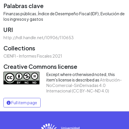
Palabras clave
Finanzas públicas
Índice de Desempeño Fiscal (IDF)
Evolución de
los ingresos y gastos
URI
http://hdl.handle.net/10906/110653
Collections
CIENFI - Informes Fiscales 2021
Creative Commons license
Except where otherwised noted, this
item's license is described as
Atribución-
NoComercial-SinDerivadas 4.0
Internacional (CC BY-NC-ND 4.0)
Full item page