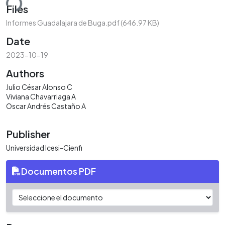
ding...
Files
Informes Guadalajara de Buga.pdf
(646.97 KB)
Date
2023-10-19
Authors
Julio César Alonso C
Viviana Chavarriaga A
Oscar Andrés Castaño A
Publisher
Universidad Icesi-Cienfi
Documentos PDF