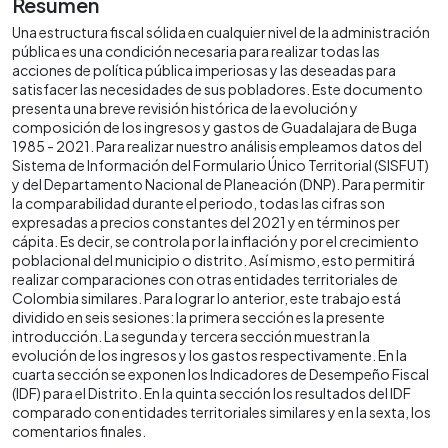
Resumen
Una estructura fiscal sólida en cualquier nivel de la administración
pública es una condición necesaria para realizar todas las
acciones de política pública imperiosas y las deseadas para
satisfacer las necesidades de sus pobladores. Este documento
presenta una breve revisión histórica de la evolución y
composición de los ingresos y gastos de Guadalajara de Buga
1985 - 2021. Para realizar nuestro análisis empleamos datos del
Sistema de Información del Formulario Único Territorial (SISFUT)
y del Departamento Nacional de Planeación (DNP). Para permitir
la comparabilidad durante el periodo, todas las cifras son
expresadas a precios constantes del 2021 y en términos per
cápita. Es decir, se controla por la inflación y por el crecimiento
poblacional del municipio o distrito. Así mismo, esto permitirá
realizar comparaciones con otras entidades territoriales de
Colombia similares. Para lograr lo anterior, este trabajo está
dividido en seis sesiones: la primera sección es la presente
introducción. La segunda y tercera sección muestran la
evolución de los ingresos y los gastos respectivamente. En la
cuarta sección se exponen los Indicadores de Desempeño Fiscal
(IDF) para el Distrito. En la quinta sección los resultados del IDF
comparado con entidades territoriales similares y en la sexta, los
comentarios finales.