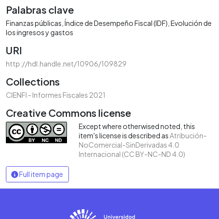
Palabras clave
Finanzas públicas
Índice de Desempeño Fiscal (IDF)
Evolución de
los ingresos y gastos
URI
http://hdl.handle.net/10906/109829
Collections
CIENFI - Informes Fiscales 2021
Creative Commons license
Except where otherwised noted, this
item's license is described as
Atribución-
NoComercial-SinDerivadas 4.0
Internacional (CC BY-NC-ND 4.0)
Full item page