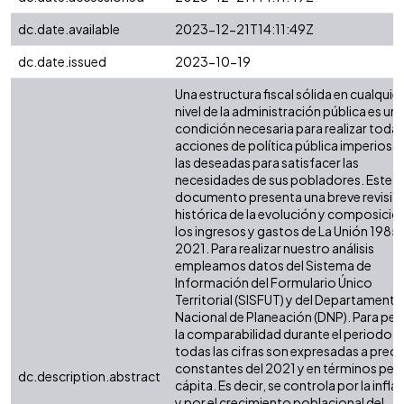
dc.date.available
2023-12-21T14:11:49Z
dc.date.issued
2023-10-19
Una estructura fiscal sólida en cualquier
nivel de la administración pública es un
condición necesaria para realizar todas
acciones de política pública imperiosas
las deseadas para satisfacer las
necesidades de sus pobladores. Este
documento presenta una breve revisió
histórica de la evolución y composició
los ingresos y gastos de La Unión 1985 
2021. Para realizar nuestro análisis
empleamos datos del Sistema de
Información del Formulario Único
Territorial (SISFUT) y del Departamento
Nacional de Planeación (DNP). Para perm
la comparabilidad durante el periodo,
todas las cifras son expresadas a preci
constantes del 2021 y en términos per
dc.description.abstract
cápita. Es decir, se controla por la infla
y por el crecimiento poblacional del