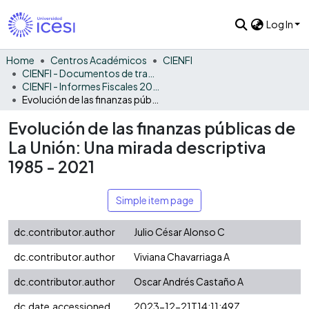
Log In
Home
Centros Académicos
CIENFI
CIENFI - Documentos de trabajos, técnicos y de divulgación
CIENFI - Informes Fiscales 2021
Evolución de las finanzas públicas de La Unión: Una mirada descriptiva 1985 - 2021
Evolución de las finanzas públicas de
La Unión: Una mirada descriptiva
1985 - 2021
Simple item page
dc.contributor.author
Julio César Alonso C
dc.contributor.author
Viviana Chavarriaga A
dc.contributor.author
Oscar Andrés Castaño A
dc.date.accessioned
2023-12-21T14:11:49Z