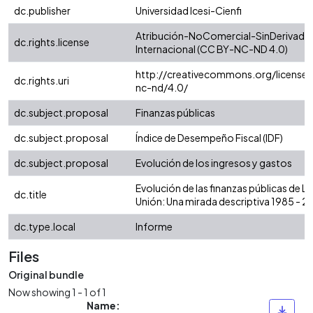
dc.publisher
Universidad Icesi-Cienfi
Atribución-NoComercial-SinDerivadas
dc.rights.license
Internacional (CC BY-NC-ND 4.0)
http://creativecommons.org/licenses
dc.rights.uri
nc-nd/4.0/
dc.subject.proposal
Finanzas públicas
dc.subject.proposal
Índice de Desempeño Fiscal (IDF)
dc.subject.proposal
Evolución de los ingresos y gastos
Evolución de las finanzas públicas de La
dc.title
Unión: Una mirada descriptiva 1985 - 2
dc.type.local
Informe
Files
Original bundle
Now showing
1 - 1 of 1
Name: