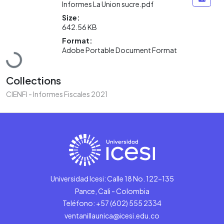
Informes La Union sucre.pdf
Size:
642.56 KB
Loading...
Format:
Adobe Portable Document Format
Collections
CIENFI - Informes Fiscales 2021
Universidad Icesi: Calle 18 No. 122-135
Pance, Cali - Colombia
Teléfono: +57 (602) 555 2334
ventanillaunica@icesi.edu.co