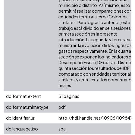
municipio o distrito. Así mismo, esto
permitirá realizar comparaciones con 
entidades territoriales de Colombia
similares. Para lograr lo anterior, este
trabajo está dividido en seis sesiones: l
primera sección es la presente
introducción. La segunda y tercera sec
muestran la evolución de los ingresos y
gastos respectivamente. En la cuarta
sección se exponen los Indicadores de
Desempeño Fiscal (IDF) para el Distrito. 
quinta sección los resultados del IDF
comparado con entidades territoriale
similares y en la sexta, los comentarios
finales.
dc.format.extent
31 páginas
dc.format.mimetype
pdf
dc.identifier.uri
http://hdl.handle.net/10906/109847
dc.language.iso
spa