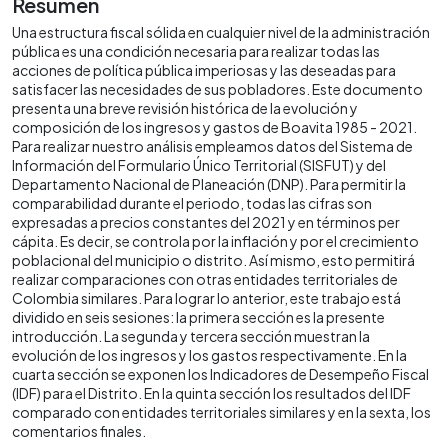
Resumen
Una estructura fiscal sólida en cualquier nivel de la administración
pública es una condición necesaria para realizar todas las
acciones de política pública imperiosas y las deseadas para
satisfacer las necesidades de sus pobladores. Este documento
presenta una breve revisión histórica de la evolución y
composición de los ingresos y gastos de Boavita 1985 - 2021.
Para realizar nuestro análisis empleamos datos del Sistema de
Información del Formulario Único Territorial (SISFUT) y del
Departamento Nacional de Planeación (DNP). Para permitir la
comparabilidad durante el periodo, todas las cifras son
expresadas a precios constantes del 2021 y en términos per
cápita. Es decir, se controla por la inflación y por el crecimiento
poblacional del municipio o distrito. Así mismo, esto permitirá
realizar comparaciones con otras entidades territoriales de
Colombia similares. Para lograr lo anterior, este trabajo está
dividido en seis sesiones: la primera sección es la presente
introducción. La segunda y tercera sección muestran la
evolución de los ingresos y los gastos respectivamente. En la
cuarta sección se exponen los Indicadores de Desempeño Fiscal
(IDF) para el Distrito. En la quinta sección los resultados del IDF
comparado con entidades territoriales similares y en la sexta, los
comentarios finales.