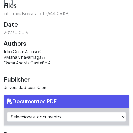
ding...
Files
Informes Boavita.pdf
(644.06 KB)
Date
2023-10-19
Authors
Julio César Alonso C
Viviana Chavarriaga A
Oscar Andrés Castaño A
Publisher
Universidad Icesi-Cienfi
Documentos PDF