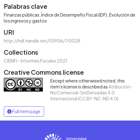
Palabras clave
Finanzas públicas
Índice de Desempeño Fiscal (IDF)
Evolución de
los ingresos y gastos
URI
http://hdl.handle.net/10906/110028
Collections
CIENFI - Informes Fiscales 2021
Creative Commons license
Except where otherwised noted, this
item's license is described as
Atribución-
NoComercial-SinDerivadas 4.0
Internacional (CC BY-NC-ND 4.0)
Full item page