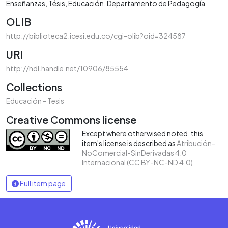
Enseñanzas
Tésis
Educación
Departamento de Pedagogía
OLIB
http://biblioteca2.icesi.edu.co/cgi-olib?oid=324587
URI
http://hdl.handle.net/10906/85554
Collections
Educación - Tesis
Creative Commons license
Except where otherwised noted, this
item's license is described as
Atribución-
NoComercial-SinDerivadas 4.0
Internacional (CC BY-NC-ND 4.0)
Full item page