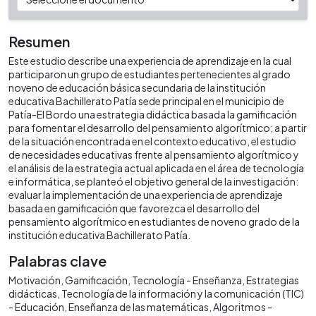
Resumen
Este estudio describe una experiencia de aprendizaje en la cual
participaron un grupo de estudiantes pertenecientes al grado
noveno de educación básica secundaria de la institución
educativa Bachillerato Patía sede principal en el municipio de
Patía-El Bordo una estrategia didáctica basada la gamificación
para fomentar el desarrollo del pensamiento algorítmico; a partir
de la situación encontrada en el contexto educativo, el estudio
de necesidades educativas frente al pensamiento algorítmico y
el análisis de la estrategia actual aplicada en el área de tecnología
e informática, se planteó el objetivo general de la investigación:
evaluar la implementación de una experiencia de aprendizaje
basada en gamificación que favorezca el desarrollo del
pensamiento algorítmico en estudiantes de noveno grado de la
institución educativa Bachillerato Patía.
Palabras clave
Motivación
Gamificación
Tecnología - Enseñanza
Estrategias
didácticas
Tecnología de la información y la comunicación (TIC)
- Educación
Enseñanza de las matemáticas
Algoritmos -