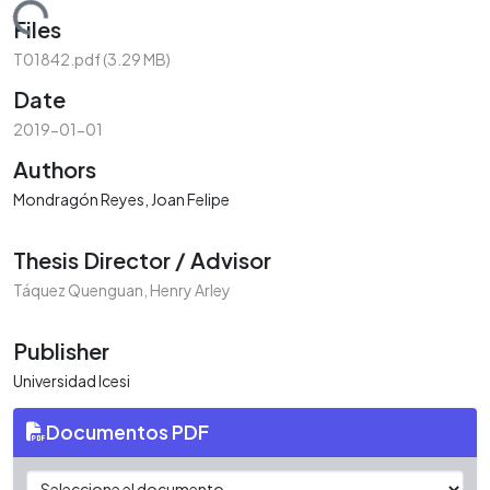
Loading...
Files
T01842.pdf
(3.29 MB)
Date
2019-01-01
Authors
Mondragón Reyes, Joan Felipe
Thesis Director / Advisor
Táquez Quenguan, Henry Arley
Publisher
Universidad Icesi
Documentos PDF