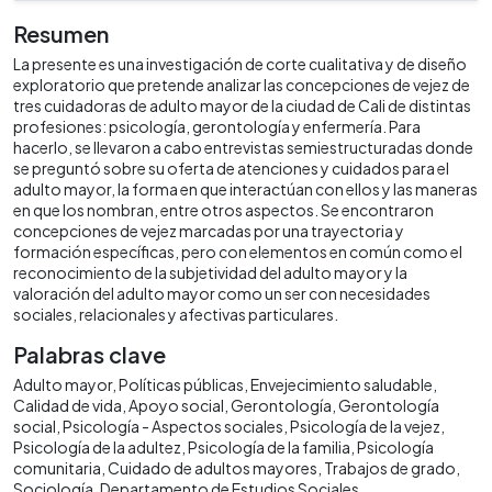
Resumen
La presente es una investigación de corte cualitativa y de diseño
exploratorio que pretende analizar las concepciones de vejez de
tres cuidadoras de adulto mayor de la ciudad de Cali de distintas
profesiones: psicología, gerontología y enfermería. Para
hacerlo, se llevaron a cabo entrevistas semiestructuradas donde
se preguntó sobre su oferta de atenciones y cuidados para el
adulto mayor, la forma en que interactúan con ellos y las maneras
en que los nombran, entre otros aspectos. Se encontraron
concepciones de vejez marcadas por una trayectoria y
formación específicas, pero con elementos en común como el
reconocimiento de la subjetividad del adulto mayor y la
valoración del adulto mayor como un ser con necesidades
sociales, relacionales y afectivas particulares.
Palabras clave
Adulto mayor
Políticas públicas
Envejecimiento saludable
Calidad de vida
Apoyo social
Gerontología
Gerontología
social
Psicología - Aspectos sociales
Psicología de la vejez
Psicología de la adultez
Psicología de la familia
Psicología
comunitaria
Cuidado de adultos mayores
Trabajos de grado
Sociología
Departamento de Estudios Sociales