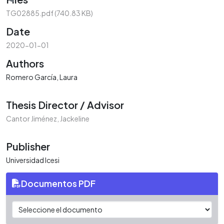
Loading...
TG02885.pdf
(740.83 KB)
Date
2020-01-01
Authors
Romero García, Laura
Thesis Director / Advisor
Cantor Jiménez, Jackeline
Publisher
Universidad Icesi
Documentos PDF