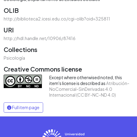
OLIB
http://biblioteca2.icesi.edu.co/cgi-olib?oid=325811
URI
http://hdl.handle.net/10906/87416
Collections
Psicología
Creative Commons license
Except where otherwised noted, this
item's license is described as
Atribución-
NoComercial-SinDerivadas 4.0
Internacional (CC BY-NC-ND 4.0)
Full item page