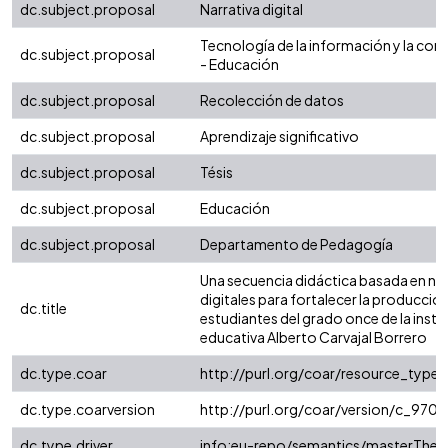
dc.subject.proposal
Narrativa digital
Tecnología de la información y la com
dc.subject.proposal
- Educación
dc.subject.proposal
Recolección de datos
dc.subject.proposal
Aprendizaje significativo
dc.subject.proposal
Tésis
dc.subject.proposal
Educación
dc.subject.proposal
Departamento de Pedagogía
Una secuencia didáctica basada en nar
digitales para fortalecer la producción
dc.title
estudiantes del grado once de la insti
educativa Alberto Carvajal Borrero
dc.type.coar
http://purl.org/coar/resource_type
dc.type.coarversion
http://purl.org/coar/version/c_97
dc.type.driver
info:eu-repo/semantics/masterThesi