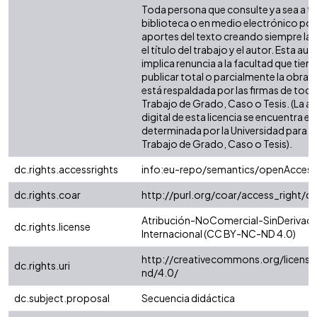
Toda persona que consulte ya sea a tr
biblioteca o en medio electrónico po
aportes del texto creando siempre la f
el título del trabajo y el autor. Esta au
implica renuncia a la facultad que tie
publicar total o parcialmente la obra. 
está respaldada por las firmas de tod
Trabajo de Grado, Caso o Tesis. (La a
digital de esta licencia se encuentra e
determinada por la Universidad para l
Trabajo de Grado, Caso o Tesis).
dc.rights.accessrights
info:eu-repo/semantics/openAccess
dc.rights.coar
http://purl.org/coar/access_right/c
Atribución-NoComercial-SinDerivada
dc.rights.license
Internacional (CC BY-NC-ND 4.0)
http://creativecommons.org/license
dc.rights.uri
nd/4.0/
dc.subject.proposal
Secuencia didáctica