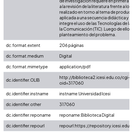
de investigación requiere en primera in
a la revisión de la literatura frente a lo 
realizado en torno al tema de producc
aplicada a una secuencia didáctica y
integre el uso de las Tecnologías de la
la Comunicación (TIC). Luego de ello se
planteamiento del problema.
dc.format.extent
206 páginas
dc.format.medium
Digital
dc.format.mimetype
application/pdf
http://biblioteca2.icesi.edu.co/cgi-o
dc.identifier.OLIB
oid=317060
dc.identifier.instname
instname:Universidad Icesi
dc.identifier.other
317060
dc.identifier.reponame
reponame:Biblioteca Digital
dc.identifier.repourl
repourl:https://repository.icesi.edu.