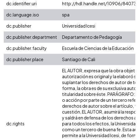
dc.identifier.uri
http://hdl.handle.net/10906/84073
dc.language.iso
spa
dc.publisher
Universidad Icesi
dc.publisher.department
Departamento de Pedagogía
dc.publisher.faculty
Escuela de Ciencias de la Educación
dc.publisher.place
Santiago de Cali
EL AUTOR, expresa que la obra objeto 
autorización es original y la elaboró si
suplantar los derechos de autor de terc
forma, la obra es de su exclusiva autorí
titularidad sobre éste. PARÁGRAFO: e
o acción por parte de un tercero refer
derechos de autor sobre el artículo, fo
cuestión, EL AUTOR, asumirá la respon
y saldrá en defensa de los derechos a
dc.rights
para todos los efectos, la Universidad 
como un tercero de buena fe. Esta aut
permite a la Universidad Icesi, de forma