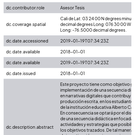
dc.contributor.role
Asesor Tesis
Cali de Lat: 03 24 00 N degrees minut
dc.coverage.spatial
decimal degrees Long: 076 30 00 W d
Long: -76.5000 decimal degrees.
dc.date.accessioned
2019-01-19T07:34:23Z
dc.date.available
2018-01-01
dc.date.available
2019-01-19T07:34:23Z
dc.date.issued
2018-01-01
Este proyecto tiene como objetivo gen
implementación de una secuencia did
en narrativas digitales que contribuya 
producción escrita, en los estudiante
de la institución educativa Alberto Car
En consecuencia se optará por el dise
de una secuencia didáctica enfocada e
actividades y estrategias que posibili
dc.description.abstract
los objetivos trazados. De tal manera