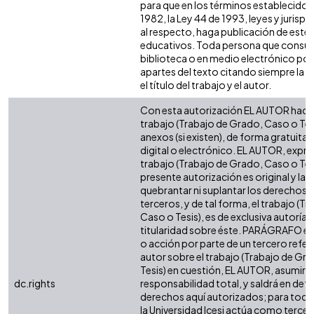
para que en los términos establecidos 
1982, la Ley 44 de 1993, leyes y jurisp
al respecto, haga publicación de este 
educativos. Toda persona que consulte
biblioteca o en medio electrónico po
apartes del texto citando siempre la fu
el título del trabajo y el autor.
Con esta autorización EL AUTOR hace 
trabajo (Trabajo de Grado, Caso o Tesi
anexos (si existen), de forma gratuita
digital o electrónico. EL AUTOR, expre
trabajo (Trabajo de Grado, Caso o Tesi
presente autorización es original y la 
quebrantar ni suplantar los derechos 
terceros, y de tal forma, el trabajo (T
Caso o Tesis), es de exclusiva autoría y 
titularidad sobre éste. PARÁGRAFO en
o acción por parte de un tercero refere
autor sobre el trabajo (Trabajo de Gr
Tesis) en cuestión, EL AUTOR, asumirá 
dc.rights
responsabilidad total, y saldrá en def
derechos aquí autorizados; para todo
la Universidad Icesi actúa como tercer