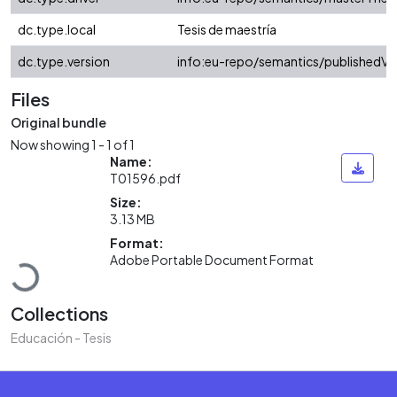
dc.type.local
Tesis de maestría
dc.type.version
info:eu-repo/semantics/publishedVe
Files
Original bundle
Now showing
1 - 1 of 1
Name:
T01596.pdf
Size:
3.13 MB
Format:
Loading...
Adobe Portable Document Format
Collections
Educación - Tesis