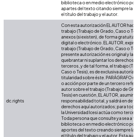
biblioteca o en medio electrónico po
apartes del texto citando siempre la fu
el título del trabajo y el autor.
Con esta autorización EL AUTOR hace 
trabajo (Trabajo de Grado, Caso o Tesi
anexos (si existen), de forma gratuita
digital o electrónico. EL AUTOR, expre
trabajo (Trabajo de Grado, Caso o Tesi
presente autorización es original y la 
quebrantar ni suplantar los derechos 
terceros, y de tal forma, el trabajo (T
Caso o Tesis), es de exclusiva autoría y 
titularidad sobre éste. PARÁGRAFO en
o acción por parte de un tercero refere
autor sobre el trabajo (Trabajo de Gr
Tesis) en cuestión, EL AUTOR, asumirá 
dc.rights
responsabilidad total, y saldrá en def
derechos aquí autorizados; para todo
la Universidad Icesi actúa como tercer
Toda persona que consulte ya sea a tr
biblioteca o en medio electrónico po
aportes del texto creando siempre la f
el título del trabajo y el autor. Esta au