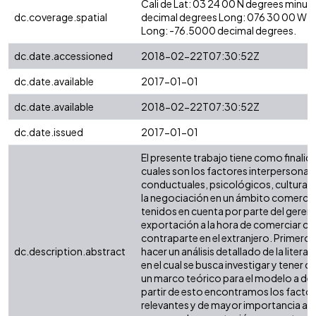
Cali de Lat: 03 24 00 N degrees minut
dc.coverage.spatial
decimal degrees Long: 076 30 00 W d
Long: -76.5000 decimal degrees.
dc.date.accessioned
2018-02-22T07:30:52Z
dc.date.available
2017-01-01
dc.date.available
2018-02-22T07:30:52Z
dc.date.issued
2017-01-01
El presente trabajo tiene como finalida
cuales son los factores interpersonale
conductuales, psicológicos, culturales
la negociación en un ámbito comercia
tenidos en cuenta por parte del geren
exportación a la hora de comerciar co
contraparte en el extranjero. Primero
dc.description.abstract
hacer un análisis detallado de la liter
en el cual se busca investigar y tener 
un marco teórico para el modelo a desa
partir de esto encontramos los facto
relevantes y de mayor importancia a