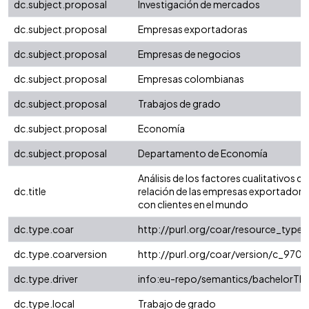
dc.subject.proposal
Investigación de mercados
dc.subject.proposal
Empresas exportadoras
dc.subject.proposal
Empresas de negocios
dc.subject.proposal
Empresas colombianas
dc.subject.proposal
Trabajos de grado
dc.subject.proposal
Economía
dc.subject.proposal
Departamento de Economía
Análisis de los factores cualitativos qu
dc.title
relación de las empresas exportador
con clientes en el mundo
dc.type.coar
http://purl.org/coar/resource_type/
dc.type.coarversion
http://purl.org/coar/version/c_97
dc.type.driver
info:eu-repo/semantics/bachelorThe
dc.type.local
Trabajo de grado