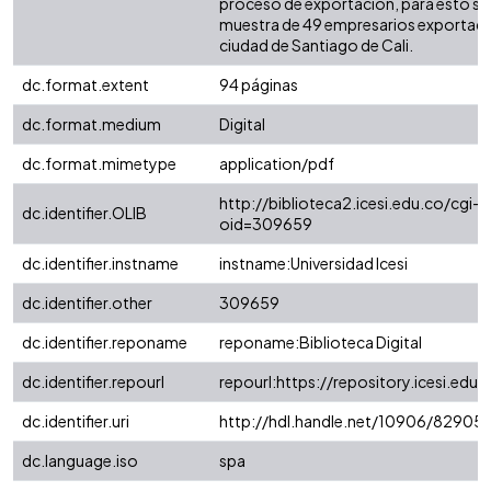
proceso de exportación, para esto s
muestra de 49 empresarios exportado
ciudad de Santiago de Cali.
dc.format.extent
94 páginas
dc.format.medium
Digital
dc.format.mimetype
application/pdf
http://biblioteca2.icesi.edu.co/cgi-o
dc.identifier.OLIB
oid=309659
dc.identifier.instname
instname:Universidad Icesi
dc.identifier.other
309659
dc.identifier.reponame
reponame:Biblioteca Digital
dc.identifier.repourl
repourl:https://repository.icesi.edu.
dc.identifier.uri
http://hdl.handle.net/10906/82905
dc.language.iso
spa