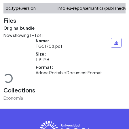
dc.type.version
info:eu-repo/semantics/publishedVe
Files
Original bundle
Now showing
1 - 1 of 1
Name:
TG01708.pdf
Size:
1.91 MB
Loading...
Format:
Adobe Portable Document Format
Collections
Economía