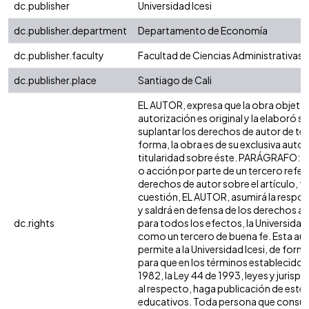
dc.publisher
Universidad Icesi
dc.publisher.department
Departamento de Economía
dc.publisher.faculty
Facultad de Ciencias Administrativas
dc.publisher.place
Santiago de Cali
EL AUTOR, expresa que la obra objeto 
autorización es original y la elaboró si
suplantar los derechos de autor de terc
forma, la obra es de su exclusiva autorí
titularidad sobre éste. PARÁGRAFO: e
o acción por parte de un tercero refer
derechos de autor sobre el artículo, fo
cuestión, EL AUTOR, asumirá la respon
y saldrá en defensa de los derechos a
dc.rights
para todos los efectos, la Universidad 
como un tercero de buena fe. Esta aut
permite a la Universidad Icesi, de forma
para que en los términos establecidos 
1982, la Ley 44 de 1993, leyes y jurisp
al respecto, haga publicación de este 
educativos. Toda persona que consulte