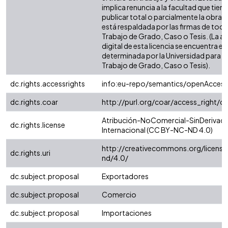
implica renuncia a la facultad que tie
publicar total o parcialmente la obra. 
está respaldada por las firmas de tod
Trabajo de Grado, Caso o Tesis. (La a
digital de esta licencia se encuentra e
determinada por la Universidad para l
Trabajo de Grado, Caso o Tesis).
dc.rights.accessrights
info:eu-repo/semantics/openAccess
dc.rights.coar
http://purl.org/coar/access_right/c
Atribución-NoComercial-SinDerivada
dc.rights.license
Internacional (CC BY-NC-ND 4.0)
http://creativecommons.org/license
dc.rights.uri
nd/4.0/
dc.subject.proposal
Exportadores
dc.subject.proposal
Comercio
dc.subject.proposal
Importaciones