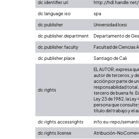
dc.identifier.uri
http://hdl.handle.ne
dc.language.iso
spa
dc.publisher
Universidad Icesi
dc.publisher.department
Departamento de Gest
dc.publisher.faculty
Facultad de Ciencias 
dc.publisher.place
Santiago de Cali
EL AUTOR, expresa que 
autor de terceros, y de
acción por parte de un 
responsabilidad total,
dc.rights
tercero de buena fe. Es
Ley 23 de 1982, la Ley
persona que consulte y
título del trabajo y el a
dc.rights.accessrights
info:eu-repo/semant
dc.rights.license
Atribución-NoComerci