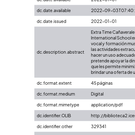
dc.date.available
2022-09-03T07:40
dc.date.issued
2022-01-01
Extra Time Cañaverales
International School e
vocal y formación mu
las actividades extracu
dc.description.abstract
hacer un uso adecuado 
pretende apoyar la diná
que les permite minimi
brindar una oferta de 
dc.format.extent
45 páginas
dc.format.medium
Digital
dc.format.mimetype
application/pdf
dc.identifier.OLIB
http://biblioteca2.ic
dc.identifier.other
329341