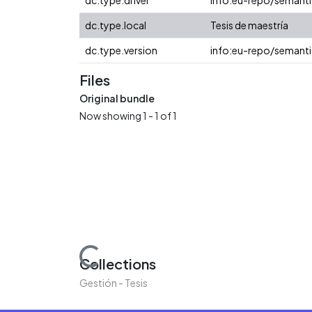
dc.type.local
Tesis de maestría
dc.type.version
info:eu-repo/semanti
Files
Original bundle
Now showing
1 - 1 of 1
Loading...
Collections
Gestión - Tesis