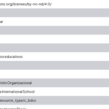
ons.org/licenses/by-nc-nd/4.0/
lar
tos educativos
ión Organizacional
s International School
/resource_type/c_bdcc
cs/masterThesis