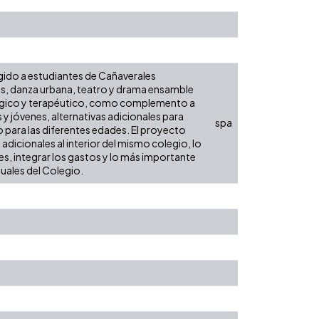
igido a estudiantes de Cañaverales
cas, danza urbana, teatro y drama ensamble
ógico y terapéutico, como complemento a
s y jóvenes, alternativas adicionales para
spa
 para las diferentes edades. El proyecto
adicionales al interior del mismo colegio, lo
des, integrar los gastos y lo más importante
uales del Colegio.