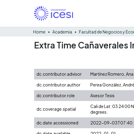
Home
Academia
Extra Time Cañaverales I
dc.contributor.advisor
Martínez Romero, Ana
dc.contributor.author
Perea González, Andr
dc.contributor.role
Asesor Tesis
Cali de Lat: 03 24 00
dc.coverage.spatial
degrees.
dc.date.accessioned
2022-09-03T07:40
dc.date.available
2022-01-01