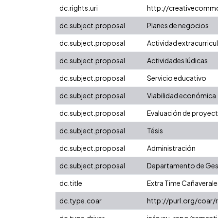
dc.rights.uri
http://creativecomm
dc.subject.proposal
Planes de negocios
dc.subject.proposal
Actividad extracurricu
dc.subject.proposal
Actividades lúdicas
dc.subject.proposal
Servicio educativo
dc.subject.proposal
Viabilidad económica
dc.subject.proposal
Evaluación de proyec
dc.subject.proposal
Tésis
dc.subject.proposal
Administración
dc.subject.proposal
Departamento de Gest
dc.title
Extra Time Cañaverale
dc.type.coar
http://purl.org/coar
dc.type.driver
info:eu-repo/semanti