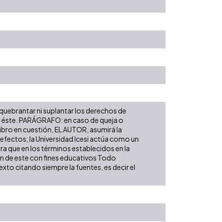
 quebrantar ni suplantar los derechos de
obre éste. PARÁGRAFO: en caso de queja o
libro en cuestión, EL AUTOR, asumirá la
 efectos, la Universidad Icesi actúa como un
ara que en los términos establecidos en la
ión de este con fines educativos Todo
xto citando siempre la fuentes, es decir el