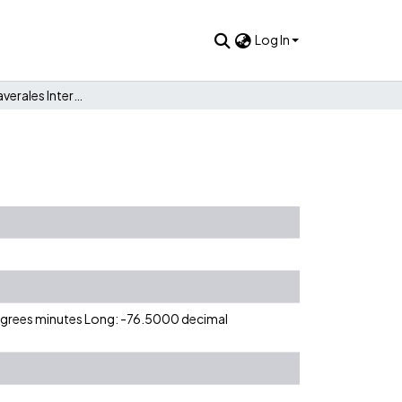
Log In
Extra Time Cañaverales International School
degrees minutes Long: -76.5000 decimal