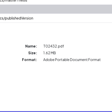
cs/publishedVersion
Name:
T02432.pdf
Size:
1.62 MB
Format:
Adobe Portable Document Format