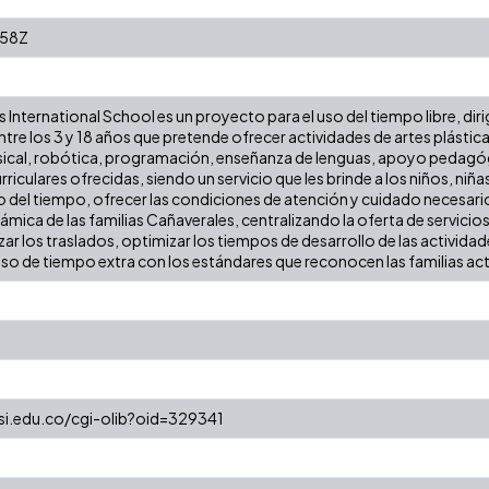
:58Z
 International School es un proyecto para el uso del tiempo libre, dir
ntre los 3 y 18 años que pretende ofrecer actividades de artes plásti
sical, robótica, programación, enseñanza de lenguas, apoyo pedag
rriculares ofrecidas, siendo un servicio que les brinde a los niños, niña
del tiempo, ofrecer las condiciones de atención y cuidado necesario
mica de las familias Cañaverales, centralizando la oferta de servicios 
zar los traslados, optimizar los tiempos de desarrollo de las activida
uso de tiempo extra con los estándares que reconocen las familias act
esi.edu.co/cgi-olib?oid=329341