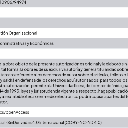
t/10906/94974
ión Organizacional
Administrativas y Económicas
la obra objeto de la presente autorización es original y la elaboró sin
 tal forma, la obra es de su exclusiva autoría y tiene la titularidad s
tercero referente a los derechos de autor sobre el artículo, folleto o 
 y saldrá en defensa de los derechos aquí autorizados; para todos los
ta autorización, permite a la Universidad Icesi, de forma indefinida, p
 44 de 1993, leyes y jurisprudencia vigente al respecto, haga publicac
a sea la biblioteca o en medio electrónico podrá copiar apartes del te
utor.
ics/openAccess
al-SinDerivadas 4.0 Internacional (CC BY-NC-ND 4.0)