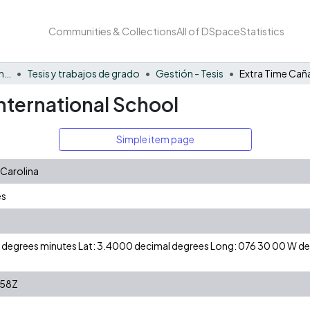
Communities & Collections
All of DSpace
Statistics
Facultad de Negocios y Economía
Tesis y trabajos de grado
Gestión - Tesis
nternational School
Simple item page
 Carolina
és
 N degrees minutes Lat: 3.4000 decimal degrees Long: 076 30 00 W 
:58Z