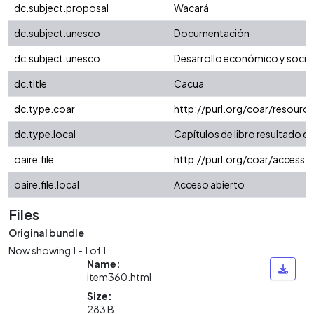
dc.subject.proposal
Wacará
dc.subject.unesco
Documentación
dc.subject.unesco
Desarrollo económico y social
dc.title
Cacua
dc.type.coar
http://purl.org/coar/resour
dc.type.local
Capítulos de libro resultado d
oaire.file
http://purl.org/coar/access_
oaire.file.local
Acceso abierto
Files
Original bundle
Now showing
1 - 1 of 1
Name:
item360.html
Size:
283 B