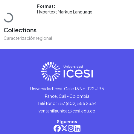
Loading...
Format:
Hypertext Markup Language
Collections
Caracterización regional
Universidad Icesi: Calle 18 No. 122-135
Pance, Cali - Colombia
Teléfono: +57 (602) 555 2334
ventanillaunica@icesi.edu.co
Síguenos