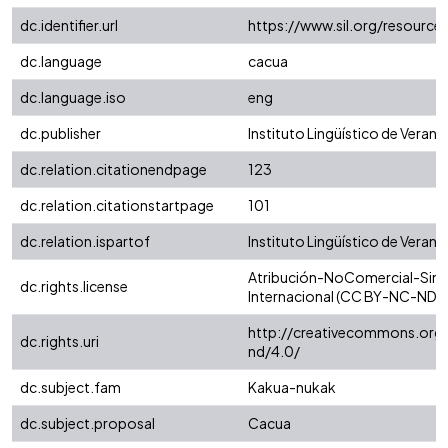
dc.identifier.url
https://www.sil.org/resource
dc.language
cacua
dc.language.iso
eng
dc.publisher
Instituto Lingüístico de Verano
dc.relation.citationendpage
123
dc.relation.citationstartpage
101
dc.relation.ispartof
Instituto Lingüístico de Verano
Atribución-NoComercial-SinD
dc.rights.license
Internacional (CC BY-NC-ND 4
http://creativecommons.org/
dc.rights.uri
nd/4.0/
dc.subject.fam
Kakua-nukak
dc.subject.proposal
Cacua