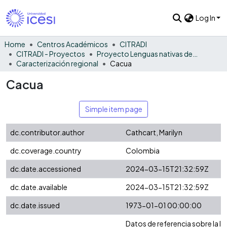
Log In
Home
Centros Académicos
CITRADI
CITRADI - Proyectos
Proyecto Lenguas nativas del Vaupés
Caracterización regional
Cacua
Cacua
Simple item page
dc.contributor.author
Cathcart, Marilyn
dc.coverage.country
Colombia
dc.date.accessioned
2024-03-15T21:32:59Z
dc.date.available
2024-03-15T21:32:59Z
dc.date.issued
1973-01-01 00:00:00
Datos de referencia sobre la l