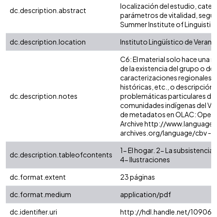
localización del estudio, categ
dc.description.abstract
parámetros de vitalidad, según
Summer Institute of Linguistics
dc.description.location
Instituto Lingüístico de Verano
C6: El material solo hace una 
de la existencia del grupo o de 
caracterizaciones regionales, 
históricas, etc., o descripción 
dc.description.notes
problemáticas particulares de 
comunidades indígenas del Va
de metadatos en OLAC: Open
Archive http://www.language-
archives.org/language/cbv -
1- El hogar. 2- La subsistencia.
dc.description.tableofcontents
4- Ilustraciones
dc.format.extent
23 páginas
dc.format.medium
application/pdf
dc.identifier.uri
http://hdl.handle.net/10906