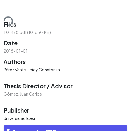
ding...
Files
T01478.pdf
(1016.97 KB)
Date
2018-01-01
Authors
Pérez Venté, Leidy Constanza
Thesis Director / Advisor
Gómez, Juan Carlos
Publisher
Universidad Icesi