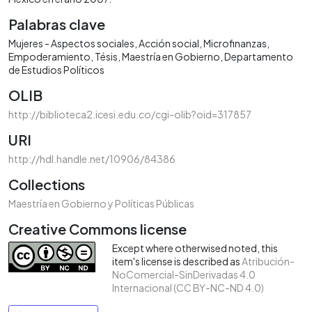
Palabras clave
Mujeres - Aspectos sociales
Acción social
Microfinanzas
Empoderamiento
Tésis
Maestría en Gobierno
Departamento
de Estudios Políticos
OLIB
http://biblioteca2.icesi.edu.co/cgi-olib?oid=317857
URI
http://hdl.handle.net/10906/84386
Collections
Maestría en Gobierno y Políticas Públicas
Creative Commons license
Except where otherwised noted, this
item's license is described as
Atribución-
NoComercial-SinDerivadas 4.0
Internacional (CC BY-NC-ND 4.0)