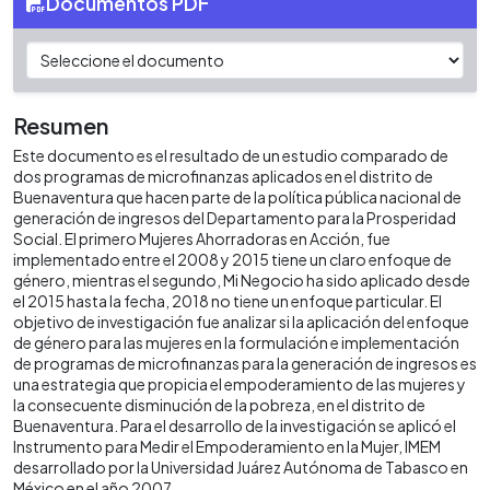
Documentos PDF
Resumen
Este documento es el resultado de un estudio comparado de
dos programas de microfinanzas aplicados en el distrito de
Buenaventura que hacen parte de la política pública nacional de
generación de ingresos del Departamento para la Prosperidad
Social. El primero Mujeres Ahorradoras en Acción, fue
implementado entre el 2008 y 2015 tiene un claro enfoque de
género, mientras el segundo, Mi Negocio ha sido aplicado desde
el 2015 hasta la fecha, 2018 no tiene un enfoque particular. El
objetivo de investigación fue analizar si la aplicación del enfoque
de género para las mujeres en la formulación e implementación
de programas de microfinanzas para la generación de ingresos es
una estrategia que propicia el empoderamiento de las mujeres y
la consecuente disminución de la pobreza, en el distrito de
Buenaventura. Para el desarrollo de la investigación se aplicó el
Instrumento para Medir el Empoderamiento en la Mujer, IMEM
desarrollado por la Universidad Juárez Autónoma de Tabasco en
México en el año 2007.