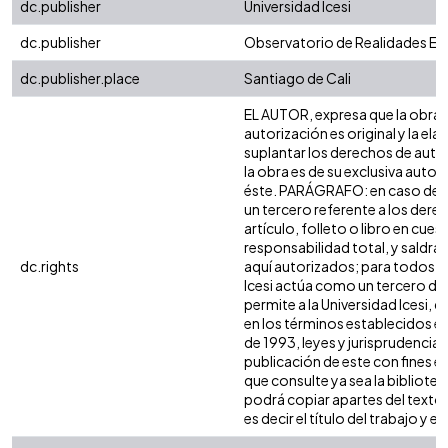
dc.publisher
Universidad Icesi
dc.publisher
Observatorio de Realidades Ed
dc.publisher.place
Santiago de Cali
EL AUTOR, expresa que la obra 
autorización es original y la ela
suplantar los derechos de autor
la obra es de su exclusiva autoría
éste. PARÁGRAFO: en caso de q
un tercero referente a los dere
artículo, folleto o libro en cue
responsabilidad total, y saldrá
dc.rights
aquí autorizados; para todos lo
Icesi actúa como un tercero de 
permite a la Universidad Icesi, 
en los términos establecidos en 
de 1993, leyes y jurisprudencia 
publicación de este con fines 
que consulte ya sea la bibliote
podrá copiar apartes del texto 
es decir el título del trabajo y el