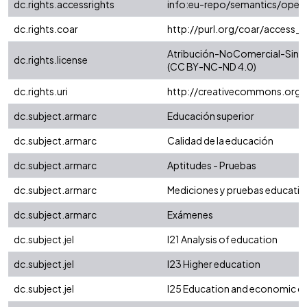
dc.rights.accessrights
info:eu-repo/semantics/open
dc.rights.coar
http://purl.org/coar/access_r
Atribución-NoComercial-SinDer
dc.rights.license
(CC BY-NC-ND 4.0)
dc.rights.uri
http://creativecommons.org/
dc.subject.armarc
Educación superior
dc.subject.armarc
Calidad de la educación
dc.subject.armarc
Aptitudes - Pruebas
dc.subject.armarc
Mediciones y pruebas educativ
dc.subject.armarc
Exámenes
dc.subject.jel
I21 Analysis of education
dc.subject.jel
I23 Higher education
dc.subject.jel
I25 Education and economic 