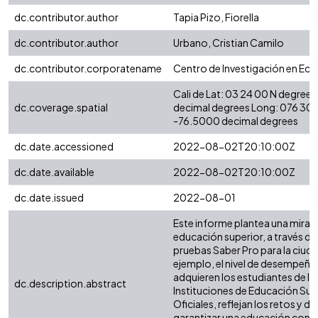
dc.contributor.author
Tapia Pizo, Fiorella
dc.contributor.author
Urbano, Cristian Camilo
dc.contributor.corporatename
Centro de Investigación en Eco
Cali de Lat: 03 24 00 N degree
dc.coverage.spatial
decimal degrees Long: 076 30 
-76.5000 decimal degrees
dc.date.accessioned
2022-08-02T20:10:00Z
dc.date.available
2022-08-02T20:10:00Z
dc.date.issued
2022-08-01
Este informe plantea una mirada 
educación superior, a través de 
pruebas Saber Pro para la ciuda
ejemplo, el nivel de desempeñ
adquieren los estudiantes de l
dc.description.abstract
Instituciones de Educación Supe
Oficiales, reflejan los retos y 
garantizar una educación con c