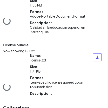
Size:
1.58 MB
Format:
Adobe Portable Document Format
Loading...
Description:
Calidad en la educación superior en
Barranquilla
License bundle
Now showing
1 - 1 of 1
Name:
license.txt
Size:
1.71 KB
Format:
Item-specific license agreed upon
Loading...
to submission
Description:
Collections