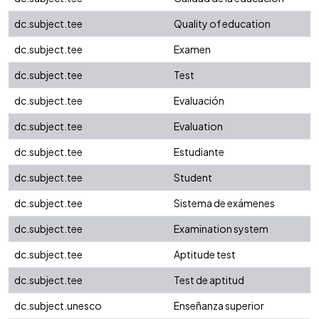
dc.subject.tee
Quality of education
dc.subject.tee
Examen
dc.subject.tee
Test
dc.subject.tee
Evaluación
dc.subject.tee
Evaluation
dc.subject.tee
Estudiante
dc.subject.tee
Student
dc.subject.tee
Sistema de exámenes
dc.subject.tee
Examination system
dc.subject.tee
Aptitude test
dc.subject.tee
Test de aptitud
dc.subject.unesco
Enseñanza superior