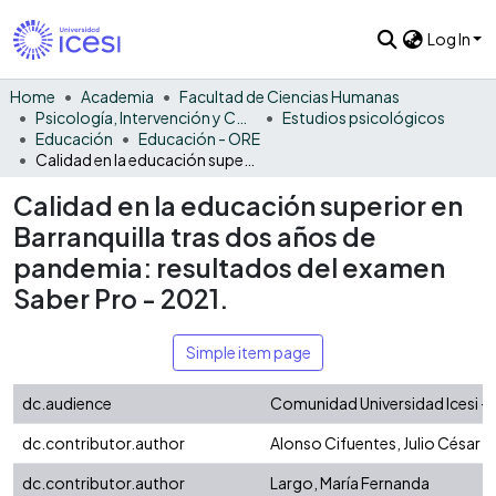
Log In
Home
Academia
Facultad de Ciencias Humanas
Psicología, Intervención y Comportamiento
Estudios psicológicos
Educación
Educación - ORE
Calidad en la educación superior en Barranquilla tras dos años de pandemia: resultados del examen Saber Pro - 2021.
Calidad en la educación superior en
Barranquilla tras dos años de
pandemia: resultados del examen
Saber Pro - 2021.
Simple item page
dc.audience
Comunidad Universidad Icesi - 
dc.contributor.author
Alonso Cifuentes, Julio César
dc.contributor.author
Largo, María Fernanda