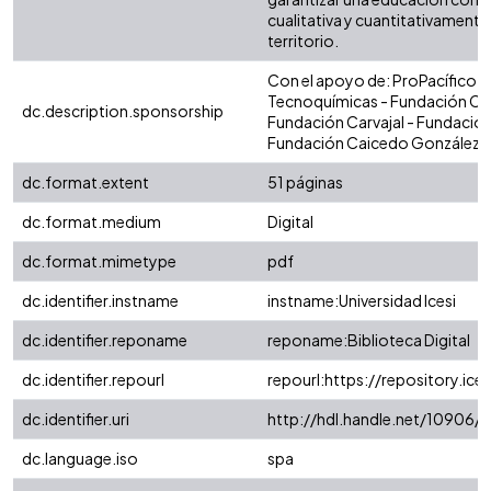
cualitativa y cuantitativamente
territorio.
Con el apoyo de: ProPacífico -
Tecnoquímicas - Fundación CE
dc.description.sponsorship
Fundación Carvajal - Fundació
Fundación Caicedo González
dc.format.extent
51 páginas
dc.format.medium
Digital
dc.format.mimetype
pdf
dc.identifier.instname
instname:Universidad Icesi
dc.identifier.reponame
reponame:Biblioteca Digital
dc.identifier.repourl
repourl:https://repository.ice
dc.identifier.uri
http://hdl.handle.net/10906/
dc.language.iso
spa