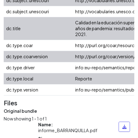
dc.subject.unescouri
http://vocabularies.unesco.o
dc.subject.unescouri
http://vocabularies.unesco.o
Calidad en la educación superio
dc.title
años de pandemia: resultados 
2021.
dc.type.coar
http://purl.org/coar/resourc
dc.type.coarversion
http://purl.org/coar/versio
dc.type.driver
info:eu-repo/semantics/repor
dc.type.local
Reporte
dc.type.version
info:eu-repo/semantics/publi
Files
Original bundle
Now showing
1 - 1 of 1
Name:
informe_BARRANQUILLA.pdf