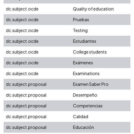
dc.subject.ocde
Quality of education
dc.subject.ocde
Pruebas
dc.subject.ocde
Testing
dc.subject.ocde
Estudiantes
dc.subject.ocde
College students
dc.subject.ocde
Exámenes
dc.subject.ocde
Examinations
dc.subject.proposal
Examen Saber Pro
dc.subject.proposal
Desempeño
dc.subject.proposal
Competencias
dc.subject.proposal
Calidad
dc.subject.proposal
Educación