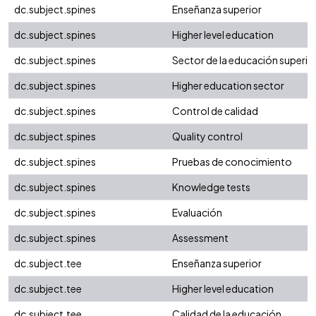
dc.subject.spines
Enseñanza superior
dc.subject.spines
Higher level education
dc.subject.spines
Sector de la educación superio
dc.subject.spines
Higher education sector
dc.subject.spines
Control de calidad
dc.subject.spines
Quality control
dc.subject.spines
Pruebas de conocimiento
dc.subject.spines
Knowledge tests
dc.subject.spines
Evaluación
dc.subject.spines
Assessment
dc.subject.tee
Enseñanza superior
dc.subject.tee
Higher level education
dc.subject.tee
Calidad de la educación