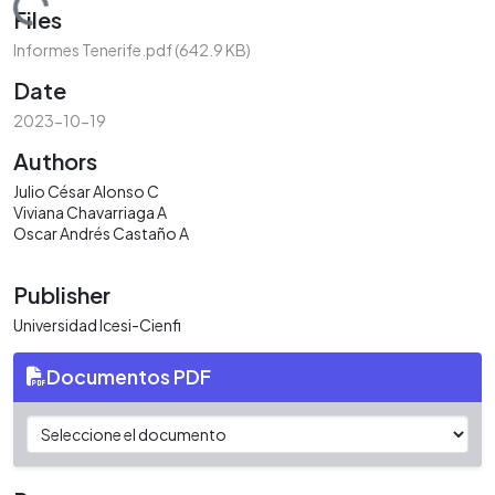
Loading...
Files
Informes Tenerife.pdf
(642.9 KB)
Date
2023-10-19
Authors
Julio César Alonso C
Viviana Chavarriaga A
Oscar Andrés Castaño A
Publisher
Universidad Icesi-Cienfi
Documentos PDF