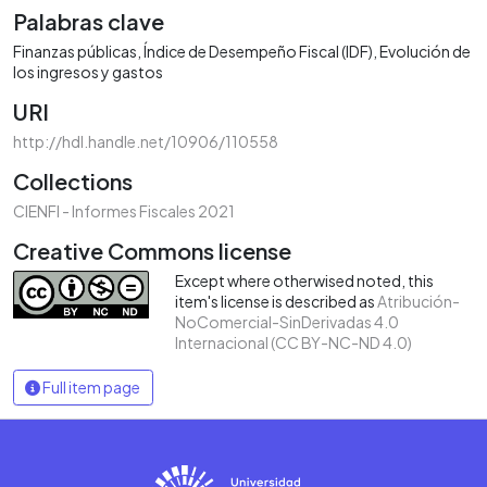
Palabras clave
Finanzas públicas
Índice de Desempeño Fiscal (IDF)
Evolución de
los ingresos y gastos
URI
http://hdl.handle.net/10906/110558
Collections
CIENFI - Informes Fiscales 2021
Creative Commons license
Except where otherwised noted, this
item's license is described as
Atribución-
NoComercial-SinDerivadas 4.0
Internacional (CC BY-NC-ND 4.0)
Full item page