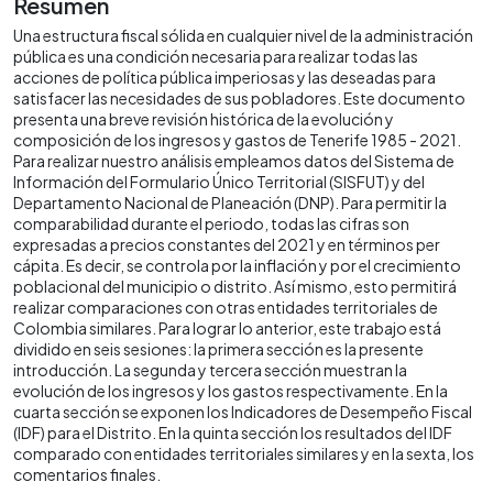
Resumen
Una estructura fiscal sólida en cualquier nivel de la administración
pública es una condición necesaria para realizar todas las
acciones de política pública imperiosas y las deseadas para
satisfacer las necesidades de sus pobladores. Este documento
presenta una breve revisión histórica de la evolución y
composición de los ingresos y gastos de Tenerife 1985 - 2021.
Para realizar nuestro análisis empleamos datos del Sistema de
Información del Formulario Único Territorial (SISFUT) y del
Departamento Nacional de Planeación (DNP). Para permitir la
comparabilidad durante el periodo, todas las cifras son
expresadas a precios constantes del 2021 y en términos per
cápita. Es decir, se controla por la inflación y por el crecimiento
poblacional del municipio o distrito. Así mismo, esto permitirá
realizar comparaciones con otras entidades territoriales de
Colombia similares. Para lograr lo anterior, este trabajo está
dividido en seis sesiones: la primera sección es la presente
introducción. La segunda y tercera sección muestran la
evolución de los ingresos y los gastos respectivamente. En la
cuarta sección se exponen los Indicadores de Desempeño Fiscal
(IDF) para el Distrito. En la quinta sección los resultados del IDF
comparado con entidades territoriales similares y en la sexta, los
comentarios finales.