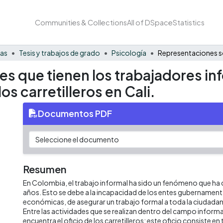
Communities & Collections
All of DSpace
Statistics
nas
Tesis y trabajos de grado
Psicología
s que tienen los trabajadores inf
os carretilleros en Cali.
Documentos PDF
Resumen
En Colombia, el trabajo informal ha sido un fenómeno que ha 
años. Esto se debe a la incapacidad de los entes gubernamental
económicas, de asegurar un trabajo formal a toda la ciudadaní
Entre las actividades que se realizan dentro del campo inform
encuentra el oficio de los carretilleros; este oficio consiste en