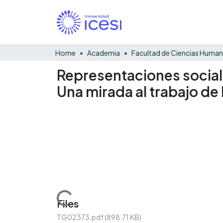
Home
Academia
Facultad de Ciencias Huma
Representaciones sociale
Una mirada al trabajo de l
Loading...
Files
TG02373.pdf
(898.71 KB)