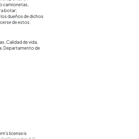
ipo camionetas,
ra botar;
 los dueños de dichos
cerse de estos.
las
Calidad de vida
a
Departamento de
m's license is
SinDerivadas 4.0