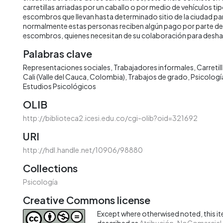
carretillas arriadas por un caballo o por medio de vehículos t
escombros que llevan hasta determinado sitio de la ciudad pa
normalmente estas personas reciben algún pago por parte de
escombros, quienes necesitan de su colaboración para desha
Palabras clave
Representaciones sociales
Trabajadores informales
Carretil
Cali (Valle del Cauca, Colombia)
Trabajos de grado
Psicologí
Estudios Psicológicos
OLIB
http://biblioteca2.icesi.edu.co/cgi-olib?oid=321692
URI
http://hdl.handle.net/10906/98880
Collections
Psicología
Creative Commons license
Except where otherwised noted, this ite
described as
Atribución-NoComercial-