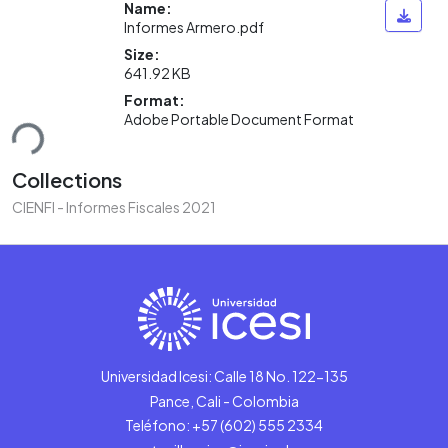
Name:
Informes Armero.pdf
Size:
641.92 KB
Format:
Adobe Portable Document Format
ding...
Collections
CIENFI - Informes Fiscales 2021
Universidad Icesi: Calle 18 No. 122-135
Pance, Cali - Colombia
Teléfono: +57 (602) 555 2334