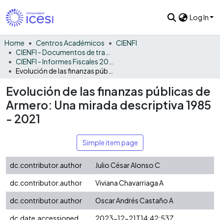
Log In
Home
Centros Académicos
CIENFI
CIENFI - Documentos de trabajos, técnicos y de divulgación
CIENFI - Informes Fiscales 2021
Evolución de las finanzas públicas de Armero: Una mirada descriptiva 1985 - 2021
Evolución de las finanzas públicas de
Armero: Una mirada descriptiva 1985
- 2021
Simple item page
dc.contributor.author
Julio César Alonso C
dc.contributor.author
Viviana Chavarriaga A
dc.contributor.author
Oscar Andrés Castaño A
dc.date.accessioned
2023-12-21T14:42:53Z