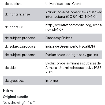
dc.publisher
Universidad Icesi-Cienfi
Atribución-NoComercial-SinDerivadas
dc.rights.license
Internacional (CC BY-NC-ND 4.0)
http://creativecommons.org/licenses
dc.rights.uri
nc-nd/4.0/
dc.subject.proposal
Finanzas públicas
dc.subject.proposal
Índice de Desempeño Fiscal (IDF)
dc.subject.proposal
Evolución de los ingresos y gastos
Evolución de las finanzas públicas de
dc.title
Armero: Una mirada descriptiva 1985 -
2021
dc.type.local
Informe
Files
Original bundle
Now showing
1 - 1 of 1