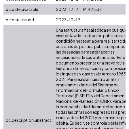
dc.date.available
2023-12-21T14:42:53Z
dc.date.issued
2023-10-19
Una estructura fiscal sólida en cualquier
nivel de la administración pública es un
condición necesaria para realizar todas
acciones de política pública imperiosas
las deseadas para satisfacer las
necesidades de sus pobladores. Este
documento presenta una breve revisió
histórica de la evolución y composició
los ingresos y gastos de Armero 1985 -
2021. Para realizar nuestro análisis
empleamos datos del Sistema de
Información del Formulario Único
Territorial (SISFUT) y del Departamento
Nacional de Planeación (DNP). Para perm
la comparabilidad durante el periodo,
todas las cifras son expresadas a preci
constantes del 2021 y en términos per
dc.description.abstract
cápita. Es decir, se controla por la infla
y por el crecimiento poblacional del