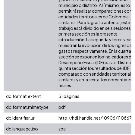
municipio o distrito. Así mismo, esto
permitirá realizar comparaciones con 
entidades territoriales de Colombia
similares. Para lograr lo anterior, este
trabajo está dividido en seis sesiones: l
primera sección es la presente
introducción. La segunda y tercera sec
muestran la evolución de los ingresos y
gastos respectivamente. En la cuarta
sección se exponen los Indicadores de
Desempeño Fiscal (IDF) para el Distrito. 
quinta sección los resultados del IDF
comparado con entidades territoriale
similares y en la sexta, los comentarios
finales.
dc.format.extent
31 páginas
dc.format.mimetype
pdf
dc.identifier.uri
http://hdl.handle.net/10906/110867
dc.language.iso
spa