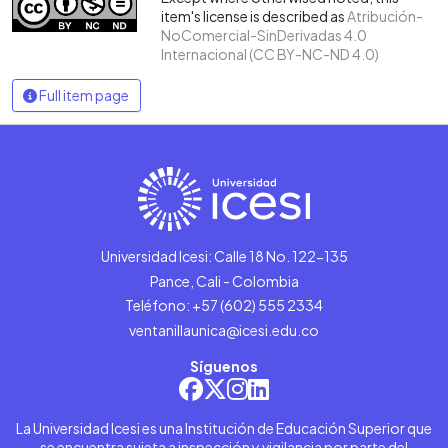
item's license is described as
Atribución-
NoComercial-SinDerivadas 4.0
Internacional (CC BY-NC-ND 4.0)
Full item page
Universidad Icesi: Calle 18 No. 122-135
Pance, Cali - Colombia
Teléfono: +57 (602) 555 2334
ventanillaunica@icesi.edu.co
Síguenos
La Universidad Icesi es una Institución de Educación Superior que
se encuentra sujeta a inspección y vigilancia por parte del