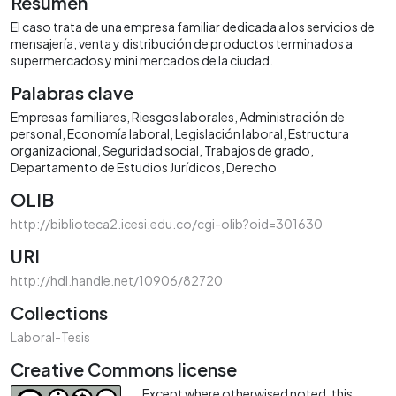
Resumen
El caso trata de una empresa familiar dedicada a los servicios de
mensajería, venta y distribución de productos terminados a
supermercados y mini mercados de la ciudad.
Palabras clave
Empresas familiares
Riesgos laborales
Administración de
personal
Economía laboral
Legislación laboral
Estructura
organizacional
Seguridad social
Trabajos de grado
Departamento de Estudios Jurídicos
Derecho
OLIB
http://biblioteca2.icesi.edu.co/cgi-olib?oid=301630
URI
http://hdl.handle.net/10906/82720
Collections
Laboral-Tesis
Creative Commons license
Except where otherwised noted, this