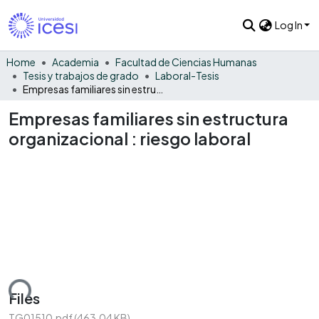
Log In
Home
Academia
Facultad de Ciencias Humanas
Tesis y trabajos de grado
Laboral-Tesis
Empresas familiares sin estructura organizacional : riesgo laboral
Empresas familiares sin estructura
organizacional : riesgo laboral
ding...
Files
TG01510.pdf
(463.04 KB)