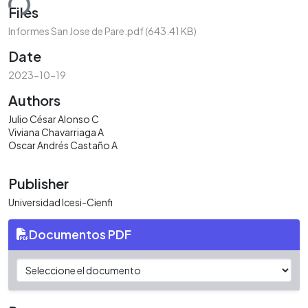
ding...
Files
Informes San Jose de Pare.pdf
(643.41 KB)
Date
2023-10-19
Authors
Julio César Alonso C
Viviana Chavarriaga A
Oscar Andrés Castaño A
Publisher
Universidad Icesi-Cienfi
Documentos PDF