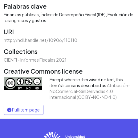
Palabras clave
Finanzas públicas
Índice de Desempeño Fiscal (IDF)
Evolución de
los ingresos y gastos
URI
http://hdl.handle.net/10906/110110
Collections
CIENFI - Informes Fiscales 2021
Creative Commons license
Except where otherwised noted, this
item's license is described as
Atribución-
NoComercial-SinDerivadas 4.0
Internacional (CC BY-NC-ND 4.0)
Full item page