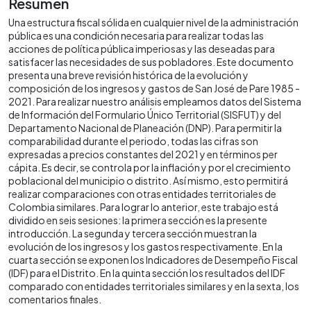
Resumen
Una estructura fiscal sólida en cualquier nivel de la administración
pública es una condición necesaria para realizar todas las
acciones de política pública imperiosas y las deseadas para
satisfacer las necesidades de sus pobladores. Este documento
presenta una breve revisión histórica de la evolución y
composición de los ingresos y gastos de San José de Pare 1985 -
2021. Para realizar nuestro análisis empleamos datos del Sistema
de Información del Formulario Único Territorial (SISFUT) y del
Departamento Nacional de Planeación (DNP). Para permitir la
comparabilidad durante el periodo, todas las cifras son
expresadas a precios constantes del 2021 y en términos per
cápita. Es decir, se controla por la inflación y por el crecimiento
poblacional del municipio o distrito. Así mismo, esto permitirá
realizar comparaciones con otras entidades territoriales de
Colombia similares. Para lograr lo anterior, este trabajo está
dividido en seis sesiones: la primera sección es la presente
introducción. La segunda y tercera sección muestran la
evolución de los ingresos y los gastos respectivamente. En la
cuarta sección se exponen los Indicadores de Desempeño Fiscal
(IDF) para el Distrito. En la quinta sección los resultados del IDF
comparado con entidades territoriales similares y en la sexta, los
comentarios finales.