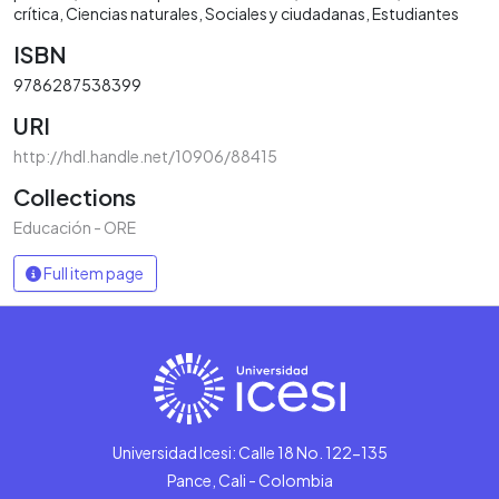
crítica
Ciencias naturales
Sociales y ciudadanas
Estudiantes
ISBN
9786287538399
URI
http://hdl.handle.net/10906/88415
Collections
Educación - ORE
Full item page
Universidad Icesi: Calle 18 No. 122-135
Pance, Cali - Colombia