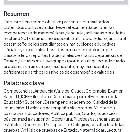
Resumen
Este libro tiene como objetivo presentar los resultados
obtenidos por los estudiantes en el examen Saber 5, en las
competencias de matemáticas y lenguaje, aplicadas por el Icfes
en el año 2017, último año disponible a la fecha. El libro, analiza el
desempeño de los estudiantes en instituciones educativas
oficiales y no oficiales, basados en una metodología que
trasciende los reportes tradicionales de análisis de pruebas de
Estado, la cual construye grupos (porra, distinguido, adecuado,
problemas en un campo, insuficiente, muy insuficiente y
deficiente) a partir de los niveles de desempeño evaluados.
Palabras clave
Competencias
Andalucía (Valle del Cauca, Colombia)
Examen
Saber 11
ICFES (Instituto Colombiano para el Fomento de la
Educación Superior)
Desempeño académico
Calidad de la
educación
Niveles de desempeño alcanzados
Valoración
cualitativa
Educadores
Política pública
Grado
Educación
básica, media y superior
Cobertura
Pruebas estandarizadas
estatales
Docentes
Presupuesto
Colegios
Resultados de las
pruebas
Análisis de pruebas de Estado
Matemáticas
Lectura