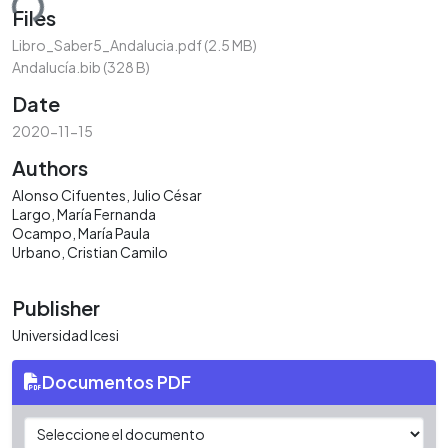
ding...
Files
Libro_Saber5_Andalucia.pdf
(2.5 MB)
Andalucía.bib
(328 B)
Date
2020-11-15
Authors
Alonso Cifuentes, Julio César
Largo, María Fernanda
Ocampo, María Paula
Urbano, Cristian Camilo
Publisher
Universidad Icesi
Documentos PDF