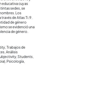
ón educativa cuyas
stintas sedes, se
2 hombres. Los
través de Atlas Ti.9.
ntidad de género
mismo se evidenció una
iolencia de género.
ity
Trabajos de
tes
Análisis
ubjectivity
Students
bia)
Psicología