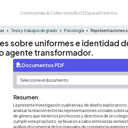
Communities & Collections
All of DSpace
Statistics
nas
Tesis y trabajos de grado
Psicología
es sobre uniformes e identidad d
 o agente transformador.
Documentos PDF
Resumen
La presente investigación cualitativa y de diseño exploratorio,
analizar la relación entre las representaciones sociales sobre 
de género que tienen los profesores y directivos de un colegio 
cumplir este propósito, se llevaron a cabo entrevistas semies
análisis documental de los manuales de convivencia vigentes 