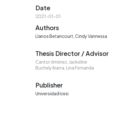
Date
2021-01-01
Authors
Llanos Betancourt, Cindy Vannessa
Thesis Director / Advisor
Cantor Jiménez, Jackeline
Buchely Ibarra, Lina Fernanda
Publisher
Universidad Icesi