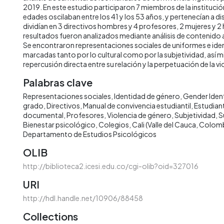
2019. En este estudio participaron 7 miembros de la instituci
edades oscilaban entre los 41 y los 53 años, y pertenecían a di
dividían en 3 directivos hombres y 4 profesores, 2 mujeres y 
resultados fueron analizados mediante análisis de contenido a 
Se encontraron representaciones sociales de uniformes e ide
marcadas tanto por lo cultural como por la subjetividad, así 
repercusión directa entre su relación y la perpetuación de la v
Palabras clave
Representaciones sociales
Identidad de género
Gender Ident
grado
Directivos
Manual de convivencia estudiantil
Estudian
documental
Profesores
Violencia de género
Subjetividad
S
Bienestar psicológico
Colegios
Cali (Valle del Cauca, Colom
Departamento de Estudios Psicológicos
OLIB
http://biblioteca2.icesi.edu.co/cgi-olib?oid=327016
URI
http://hdl.handle.net/10906/88458
Collections