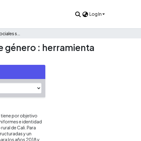
Log In
Representaciones sociales sobre uniformes e identidad de género : herramienta replicadora de violencia o agente transformador.
e género : herramienta
 tiene por objetivo
uniformes e identidad
rural de Cali. Para
tructuradas y un
para los años 2018 y