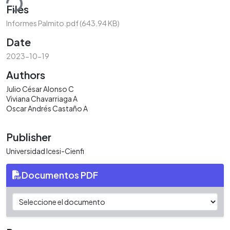
ding...
Files
Informes Palmito.pdf
(643.94 KB)
Date
2023-10-19
Authors
Julio César Alonso C
Viviana Chavarriaga A
Oscar Andrés Castaño A
Publisher
Universidad Icesi-Cienfi
Documentos PDF