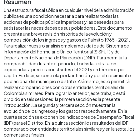
Resumen
Una estructura fiscal sólida en cualquier nivel de la administración
pública es una condición necesaria para realizar todas las
acciones de política pública imperiosas y las deseadas para
satisfacer las necesidades de sus pobladores. Este documento
presenta una breve revisión histórica de la evolución y
composición de los ingresos y gastos de Palmito 1985 - 2021.
Para realizar nuestro análisis empleamos datos del Sistema de
Información del Formulario Único Territorial (SISFUT) y del
Departamento Nacional de Planeación (DNP). Para permitir la
comparabilidad durante el periodo, todas las cifras son
expresadas a precios constantes del 2021 y en términos per
cápita. Es decir, se controla por la inflación y por el crecimiento
poblacional del municipio o distrito. Así mismo, esto permitirá
realizar comparaciones con otras entidades territoriales de
Colombia similares. Para lograr lo anterior, este trabajo está
dividido en seis sesiones: la primera sección es la presente
introducción. La segunda y tercera sección muestran la
evolución de los ingresos y los gastos respectivamente. En la
cuarta sección se exponen los Indicadores de Desempeño Fiscal
(IDF) para el Distrito. En la quinta sección los resultados del IDF
comparado con entidades territoriales similares y en la sexta, los
comentarios finales.