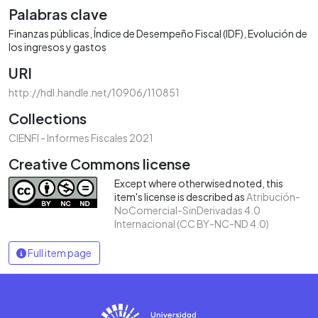
Palabras clave
Finanzas públicas
Índice de Desempeño Fiscal (IDF)
Evolución de
los ingresos y gastos
URI
http://hdl.handle.net/10906/110851
Collections
CIENFI - Informes Fiscales 2021
Creative Commons license
Except where otherwised noted, this
item's license is described as
Atribución-
NoComercial-SinDerivadas 4.0
Internacional (CC BY-NC-ND 4.0)
Full item page