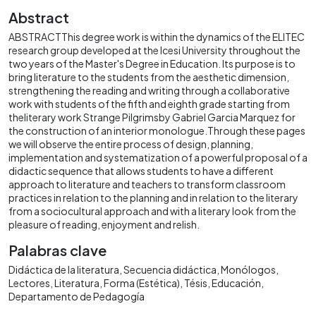
Abstract
ABSTRACTThis degree work is within the dynamics of the ELITEC
research group developed at the Icesi University throughout the
two years of the Master's Degree in Education. Its purpose is to
bring literature to the students from the aesthetic dimension,
strengthening the reading and writing through a collaborative
work with students of the fifth and eighth grade starting from
theliterary work Strange Pilgrimsby Gabriel Garcia Marquez for
the construction of an interior monologue.Through these pages
we will observe the entire process of design, planning,
implementation and systematization of a powerful proposal of a
didactic sequence that allows students to have a different
approach to literature and teachers to transform classroom
practices in relation to the planning and in relation to the literary
from a sociocultural approach and with a literary look from the
pleasure of reading, enjoyment and relish.
Palabras clave
Didáctica de la literatura
Secuencia didáctica
Monólogos
Lectores
Literatura
Forma (Estética)
Tésis
Educación
Departamento de Pedagogía