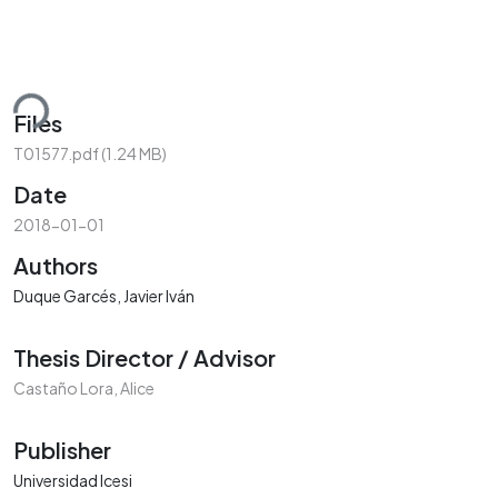
ding...
Files
T01577.pdf
(1.24 MB)
Date
2018-01-01
Authors
Duque Garcés, Javier Iván
Thesis Director / Advisor
Castaño Lora, Alice
Publisher
Universidad Icesi