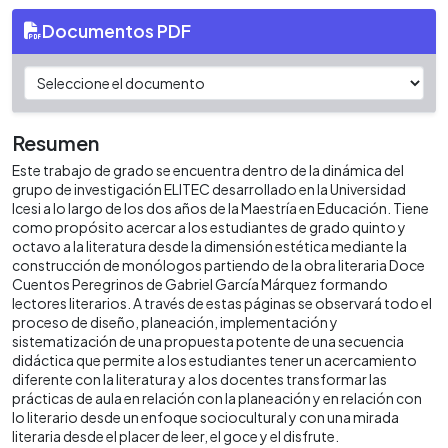
Documentos PDF
Resumen
Este trabajo de grado se encuentra dentro de la dinámica del
grupo de investigación ELITEC desarrollado en la Universidad
Icesi a lo largo de los dos años de la Maestría en Educación. Tiene
como propósito acercar a los estudiantes de grado quinto y
octavo a la literatura desde la dimensión estética mediante la
construcción de monólogos partiendo de la obra literaria Doce
Cuentos Peregrinos de Gabriel García Márquez formando
lectores literarios. A través de estas páginas se observará todo el
proceso de diseño, planeación, implementación y
sistematización de una propuesta potente de una secuencia
didáctica que permite a los estudiantes tener un acercamiento
diferente con la literatura y a los docentes transformar las
prácticas de aula en relación con la planeación y en relación con
lo literario desde un enfoque sociocultural y con una mirada
literaria desde el placer de leer, el goce y el disfrute.