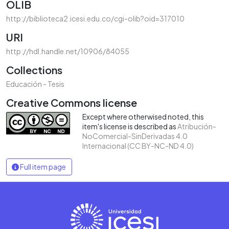
OLIB
http://biblioteca2.icesi.edu.co/cgi-olib?oid=317010
URI
http://hdl.handle.net/10906/84055
Collections
Educación - Tesis
Creative Commons license
Except where otherwised noted, this
item's license is described as
Atribución-
NoComercial-SinDerivadas 4.0
Internacional (CC BY-NC-ND 4.0)
Full item page