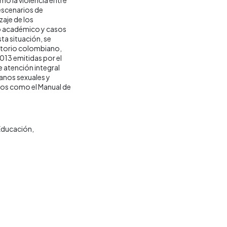
 escenarios de
zaje de los
ño académico y casos
ta situación, se
ritorio colombiano,
13 emitidas por el
 atención integral
manos sexuales y
ados como el Manual de
Educación