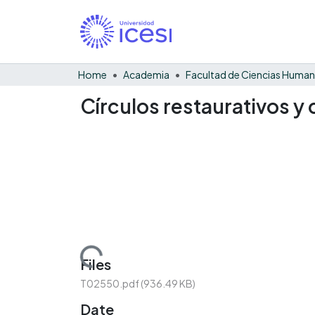
Home
Academia
Facultad de Ciencias Huma
Círculos restaurativos y
Loading...
Files
T02550.pdf
(936.49 KB)
Date