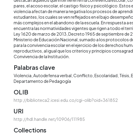
pares, el acoso escolar, el castigo físico y psicológico. Estos
violencia afectan de manera negativa los procesos de aprendi
estudiantes, los cuales se ven reflejados en el bajo desempe
más complejos en el abandono de la escuela. En respuesta a es
encuentra las normatividades vigentes que rigen a todo el ter
Ley 1620 de marzo de 2013, Decreto 1965 de septiembre de 20
Ministerio de Educación Nacional, sumado a los protocolos de
para la convivencia escolar en el ejercicio de los derechos hu
reproductivos, al igual que los criterios y principios consagr
Convivencia de la Institución.
Palabras clave
Violencia
Autodefensa verbal
Conflicto
Escolaridad
Tésis
Departamento de Pedagogía
OLIB
http://biblioteca2.icesi.edu.co/cgi-olib?oid=361852
URI
http://hdl.handle.net/10906/111985
Collections