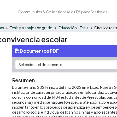
Communities & Collections
All of DSpace
Statistics
nas
Tesis y trabajos de grado
Educación - Tesis
 convivencia escolar
Documentos PDF
Resumen
Durante el año 2021 e inicio del año 2022 en el Liceo Nuestra S
institución de carácter privado, ubicada en la localidad octava
con una comunidad de 1404 estudiantes de Preescolar, básica
secundaria y media, se ha puesto especial atención sobre aqu
inciden tanto en los procesos de aprendizaje y desempeño es
desarrollo social e individual de los niños, niñas y adolescente
destacan aquellos que interfieren en la convivencia escolar, co