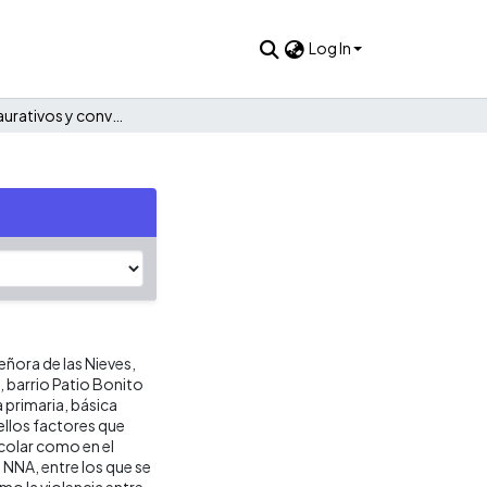
Log In
Círculos restaurativos y convivencia escolar
eñora de las Nieves,
, barrio Patio Bonito
 primaria, básica
ellos factores que
colar como en el
s NNA, entre los que se
mo la violencia entre