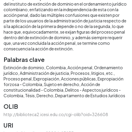
del instituto de extinción de dominio en el ordenamiento jurídico
colombiano, enfatizando en la independencia de esta con la
acción penal, dado las múltiples confusiones que existen por
parte de los usuarios de la administración de justicia respecto de
sí la aplicación de la primera depende o no de la segunda, lo que
hace que, equivocadamente, se exijan figuras del proceso penal
dentro del de extinción de dominio, y además siempre requerir
que, una vez concluida la acción penal, se termine como
consecuencia la acción de extinción.
Palabras clave
Extinción de dominio
Colombia
Acción penal
Ordenamiento
jurídico
Administración de justicia
Procesos, litigios, etc.
Proceso penal
Expropiación
Acciones públicas
Expropiación
forzosa - Colombia
Sujeto en derecho
Acción de
constitucionalidad - Colombia
Delitos - Aspectos jurídicos -
Colombia
Tésis
Derecho
Departamento de Estudios Jurídicos
OLIB
http://biblioteca2.icesi.edu.co/cgi-olib?oid=326608
URI