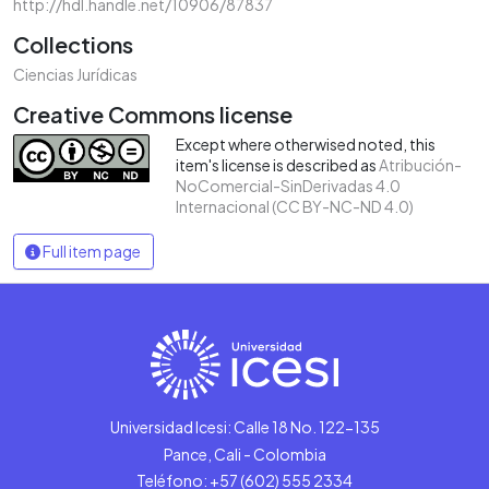
http://hdl.handle.net/10906/87837
Collections
Ciencias Jurídicas
Creative Commons license
Except where otherwised noted, this
item's license is described as
Atribución-
NoComercial-SinDerivadas 4.0
Internacional (CC BY-NC-ND 4.0)
Full item page
Universidad Icesi: Calle 18 No. 122-135
Pance, Cali - Colombia
Teléfono: +57 (602) 555 2334