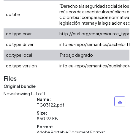
"Derecho a la seguridad social de los
músicos de espectáculos públicos en
dc.title
Colombia : comparación normativa en
legislación interna y la legislación esp
dc.type.coar
http://purl.org/coar/resource_type/
dc.type.driver
info:eu-repo/semantics/bachelorThe
dc.type.local
Trabajo de grado
dc.type.version
info:eu-repo/semantics/publishedVe
Files
Original bundle
Now showing
1 - 1 of 1
Name:
TG03122.pdf
Size:
850.93 KB
Format:
Adobe Portable Document Format