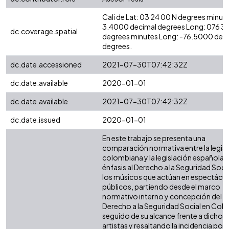
Cali de Lat: 03 24 00 N degrees minute
3.4000 decimal degrees Long: 076 3
dc.coverage.spatial
degrees minutes Long: -76.5000 dec
degrees.
dc.date.accessioned
2021-07-30T07:42:32Z
dc.date.available
2020-01-01
dc.date.available
2021-07-30T07:42:32Z
dc.date.issued
2020-01-01
En este trabajo se presenta una
comparación normativa entre la legis
colombiana y la legislación española 
énfasis al Derecho a la Seguridad Soci
los músicos que actúan en espectácu
públicos, partiendo desde el marco
normativo interno y concepción del
Derecho a la Seguridad Social en Col
seguido de su alcance frente a dichos
artistas y resaltando la incidencia posi