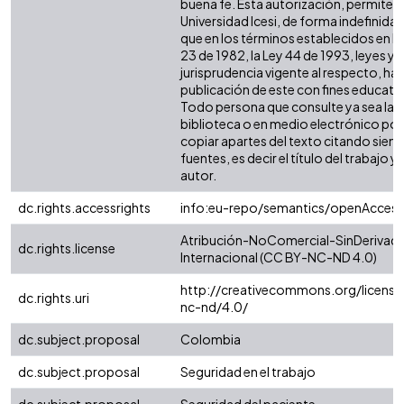
buena fe. Esta autorización, permite a 
Universidad Icesi, de forma indefinida,
que en los términos establecidos en la
23 de 1982, la Ley 44 de 1993, leyes y
jurisprudencia vigente al respecto, ha
publicación de este con fines educati
Todo persona que consulte ya sea la
biblioteca o en medio electrónico po
copiar apartes del texto citando siemp
fuentes, es decir el título del trabajo y 
autor.
dc.rights.accessrights
info:eu-repo/semantics/openAccess
Atribución-NoComercial-SinDerivada
dc.rights.license
Internacional (CC BY-NC-ND 4.0)
http://creativecommons.org/license
dc.rights.uri
nc-nd/4.0/
dc.subject.proposal
Colombia
dc.subject.proposal
Seguridad en el trabajo