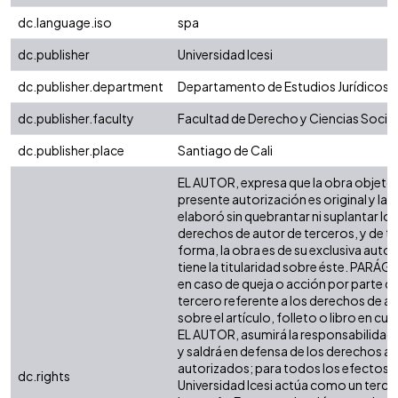
dc.language.iso
spa
dc.publisher
Universidad Icesi
dc.publisher.department
Departamento de Estudios Jurídicos
dc.publisher.faculty
Facultad de Derecho y Ciencias Socia
dc.publisher.place
Santiago de Cali
EL AUTOR, expresa que la obra objeto 
presente autorización es original y la
elaboró sin quebrantar ni suplantar los
derechos de autor de terceros, y de ta
forma, la obra es de su exclusiva autor
tiene la titularidad sobre éste. PARÁ
en caso de queja o acción por parte d
tercero referente a los derechos de a
sobre el artículo, folleto o libro en cue
EL AUTOR, asumirá la responsabilidad 
y saldrá en defensa de los derechos aq
autorizados; para todos los efectos, 
dc.rights
Universidad Icesi actúa como un terce