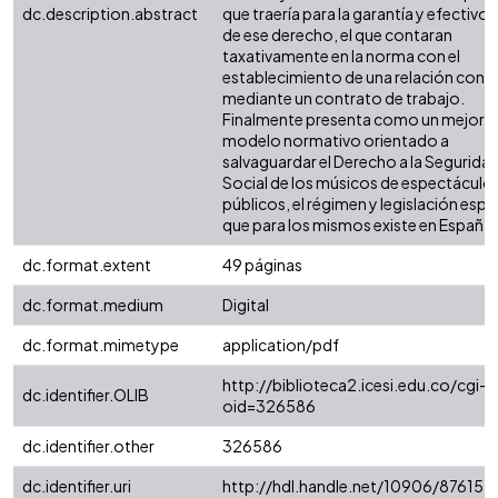
dc.description.abstract
que traería para la garantía y efectivo
de ese derecho, el que contaran
taxativamente en la norma con el
establecimiento de una relación contr
mediante un contrato de trabajo.
Finalmente presenta como un mejor
modelo normativo orientado a
salvaguardar el Derecho a la Segurida
Social de los músicos de espectáculo
públicos, el régimen y legislación espe
que para los mismos existe en España.
dc.format.extent
49 páginas
dc.format.medium
Digital
dc.format.mimetype
application/pdf
http://biblioteca2.icesi.edu.co/cgi-o
dc.identifier.OLIB
oid=326586
dc.identifier.other
326586
dc.identifier.uri
http://hdl.handle.net/10906/87615