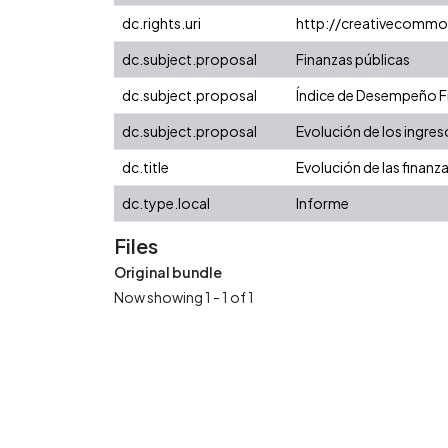
dc.rights.uri
http://creativecommo
dc.subject.proposal
Finanzas públicas
dc.subject.proposal
Índice de Desempeño Fis
dc.subject.proposal
Evolución de los ingres
dc.title
Evolución de las finanz
dc.type.local
Informe
Files
Original bundle
Now showing
1 - 1 of 1