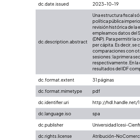
dc.date.issued
2023-10-19
Una estructura fiscal só
política pública imper
revisión histórica de la
empleamos datos del Si
(DNP). Para permitir la
dc.description.abstract
per cápita. Es decir, se
comparaciones con otras
sesiones: la primera se
respectivamente. En la 
resultados del IDF comp
dc.format.extent
31 páginas
dc.format.mimetype
pdf
dc.identifier.uri
http://hdl.handle.net
dc.language.iso
spa
dc.publisher
Universidad Icesi-Cienfi
dc.rights.license
Atribución-NoComercia