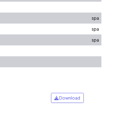
spa
spa
spa
Download