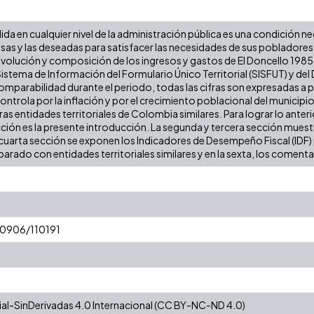
lida en cualquier nivel de la administración pública es una condición n
iosas y las deseadas para satisfacer las necesidades de sus poblador
 evolución y composición de los ingresos y gastos de El Doncello 1985 -
stema de Información del Formulario Único Territorial (SISFUT) y de
 comparabilidad durante el periodo, todas las cifras son expresadas a
 controla por la inflación y por el crecimiento poblacional del municipio
 entidades territoriales de Colombia similares. Para lograr lo anterior
cción es la presente introducción. La segunda y tercera sección muestr
cuarta sección se exponen los Indicadores de Desempeño Fiscal (IDF) pa
arado con entidades territoriales similares y en la sexta, los comentar
/10906/110191
l-SinDerivadas 4.0 Internacional (CC BY-NC-ND 4.0)