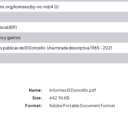
ns.org/licenses/by-nc-nd/4.0/
cal (IDF)
os y gastos
as públicas de El Doncello: Una mirada descriptiva 1985 - 2021
Name:
Informes El Doncello.pdf
Size:
642.96 KB
Format:
Adobe Portable Document Format