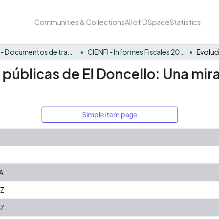
Communities & Collections
All of DSpace
Statistics
CIENFI - Documentos de trabajos, técnicos y de divulgación
CIENFI - Informes Fiscales 2021
 públicas de El Doncello: Una mir
Simple item page
A
3Z
3Z