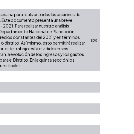
ecesaria para realizar todas las acciones de
es. Este documento presenta una breve
 2021. Para realizar nuestro análisis
l Departamento Nacional de Planeación
 precios constantes del 2021 y en términos
spa
 o distrito. Así mismo, esto permitirá realizar
, este trabajo está dividido en seis
an la evolución de los ingresos y los gastos
ra el Distrito. En la quinta sección los
ios finales.