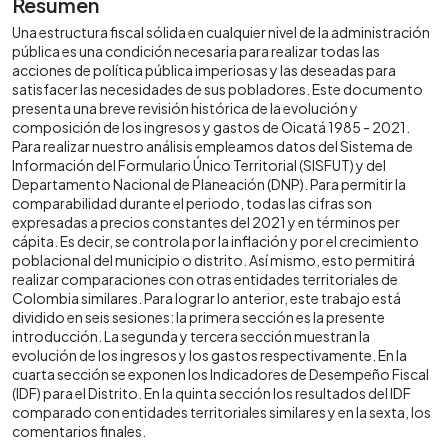
Resumen
Una estructura fiscal sólida en cualquier nivel de la administración
pública es una condición necesaria para realizar todas las
acciones de política pública imperiosas y las deseadas para
satisfacer las necesidades de sus pobladores. Este documento
presenta una breve revisión histórica de la evolución y
composición de los ingresos y gastos de Oicatá 1985 - 2021.
Para realizar nuestro análisis empleamos datos del Sistema de
Información del Formulario Único Territorial (SISFUT) y del
Departamento Nacional de Planeación (DNP). Para permitir la
comparabilidad durante el periodo, todas las cifras son
expresadas a precios constantes del 2021 y en términos per
cápita. Es decir, se controla por la inflación y por el crecimiento
poblacional del municipio o distrito. Así mismo, esto permitirá
realizar comparaciones con otras entidades territoriales de
Colombia similares. Para lograr lo anterior, este trabajo está
dividido en seis sesiones: la primera sección es la presente
introducción. La segunda y tercera sección muestran la
evolución de los ingresos y los gastos respectivamente. En la
cuarta sección se exponen los Indicadores de Desempeño Fiscal
(IDF) para el Distrito. En la quinta sección los resultados del IDF
comparado con entidades territoriales similares y en la sexta, los
comentarios finales.