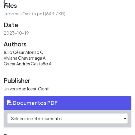
Loading...
Files
Informes Oicata.pdf
(643.7 KB)
Date
2023-10-19
Authors
Julio César Alonso C
Viviana Chavarriaga A
Oscar Andrés Castaño A
Publisher
Universidad Icesi-Cienfi
Documentos PDF