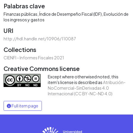
Palabras clave
Finanzas públicas
Índice de Desempeño Fiscal (IDF)
Evolución de
los ingresos y gastos
URI
http://hdl.handle.net/10906/110087
Collections
CIENFI - Informes Fiscales 2021
Creative Commons license
Except where otherwised noted, this
item's license is described as
Atribución-
NoComercial-SinDerivadas 4.0
Internacional (CC BY-NC-ND 4.0)
Full item page