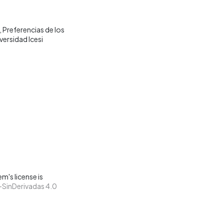
Preferencias de los
versidad Icesi
m's license is
SinDerivadas 4.0