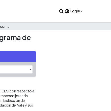
Log In
Aplicación de la teoría de conjuntos de selección en el programa de administración de empresa plan nocturno de Icesi
rograma de
d ICESI con respecto a
e empresas jornada
 la elección de
ación del Valle y sus