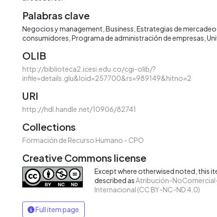
Palabras clave
Negocios y management
Business
Estrategias de mercadeo
consumidores
Programa de administración de empresas
Uni
OLIB
http://biblioteca2.icesi.edu.co/cgi-olib/?
infile=details.glu&loid=257700&rs=989149&hitno=2
URI
http://hdl.handle.net/10906/82741
Collections
Formación de Recurso Humano - CPO
Creative Commons license
Except where otherwised noted, this ite
described as
Atribución-NoComercial-
Internacional (CC BY-NC-ND 4.0)
Full item page