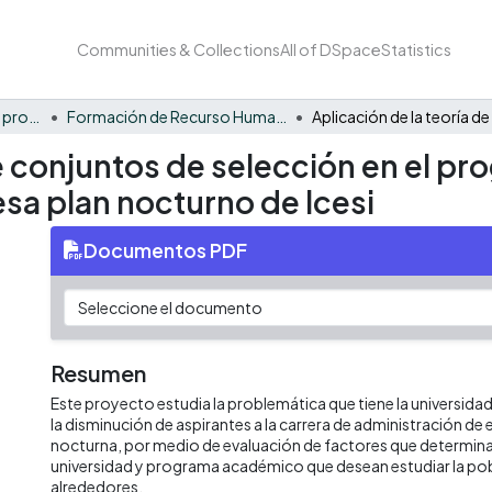
Communities & Collections
All of DSpace
Statistics
FCAE - Competitividad y productividad de las organizaciones
Formación de Recurso Humano - CPO
de conjuntos de selección en el p
sa plan nocturno de Icesi
Documentos PDF
Resumen
Este proyecto estudia la problemática que tiene la universida
la disminución de aspirantes a la carrera de administración d
nocturna, por medio de evaluación de factores que determinan
universidad y programa académico que desean estudiar la pobl
alrededores.