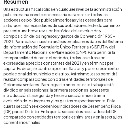
Resumen
Una estructura fiscal sólida en cualquier nivel de la administración
pública es una condición necesaria para realizar todas las
acciones de política pública imperiosas y las deseadas para
satisfacer las necesidades de sus pobladores. Este documento
presenta una breve revisión histórica de la evolución y
composición de los ingresos y gastos de Convención 1985 -
2021. Para realizar nuestro análisis empleamos datos del Sistema
de Información del Formulario Único Territorial (SISFUT) y del
Departamento Nacional de Planeación (DNP). Para permitir la
comparabilidad durante el periodo, todas las cifras son
expresadas a precios constantes del 2021 y en términos per
cápita. Es decir, se controla por la inflación y por el crecimiento
poblacional del municipio o distrito. Así mismo, esto permitirá
realizar comparaciones con otras entidades territoriales de
Colombia similares. Para lograr lo anterior, este trabajo está
dividido en seis sesiones: la primera sección es la presente
introducción. La segunda y tercera sección muestran la
evolución de los ingresos y los gastos respectivamente. En la
cuarta sección se exponen los Indicadores de Desempeño Fiscal
(IDF) para el Distrito. En la quinta sección los resultados del IDF
comparado con entidades territoriales similares y en la sexta, los
comentarios finales.