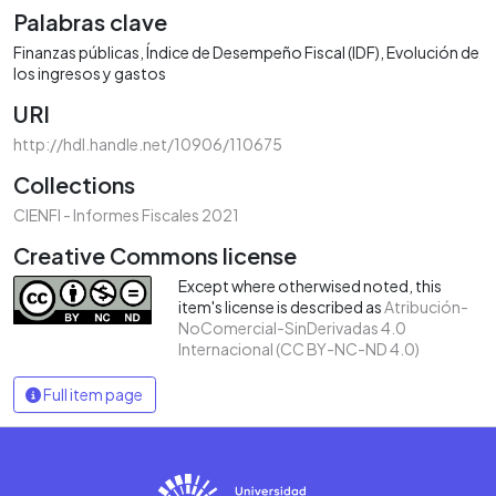
Palabras clave
Finanzas públicas
Índice de Desempeño Fiscal (IDF)
Evolución de
los ingresos y gastos
URI
http://hdl.handle.net/10906/110675
Collections
CIENFI - Informes Fiscales 2021
Creative Commons license
Except where otherwised noted, this
item's license is described as
Atribución-
NoComercial-SinDerivadas 4.0
Internacional (CC BY-NC-ND 4.0)
Full item page