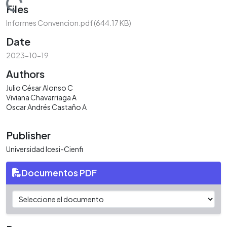
Loading...
Files
Informes Convencion.pdf
(644.17 KB)
Date
2023-10-19
Authors
Julio César Alonso C
Viviana Chavarriaga A
Oscar Andrés Castaño A
Publisher
Universidad Icesi-Cienfi
Documentos PDF