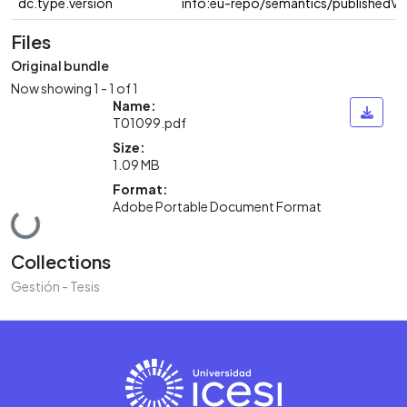
dc.type.version
info:eu-repo/semantics/publishedVe
Files
Original bundle
Now showing
1 - 1 of 1
Name:
T01099.pdf
Size:
1.09 MB
Format:
Adobe Portable Document Format
Loading...
Collections
Gestión - Tesis