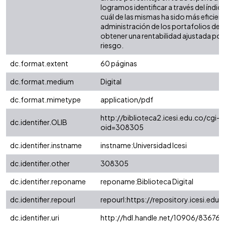
logramos identificar a través del índic
cuál de las mismas ha sido más eficient
administración de los portafolios de i
obtener una rentabilidad ajustada por
riesgo.
dc.format.extent
60 páginas
dc.format.medium
Digital
dc.format.mimetype
application/pdf
http://biblioteca2.icesi.edu.co/cgi-o
dc.identifier.OLIB
oid=308305
dc.identifier.instname
instname:Universidad Icesi
dc.identifier.other
308305
dc.identifier.reponame
reponame:Biblioteca Digital
dc.identifier.repourl
repourl:https://repository.icesi.edu.
dc.identifier.uri
http://hdl.handle.net/10906/83676