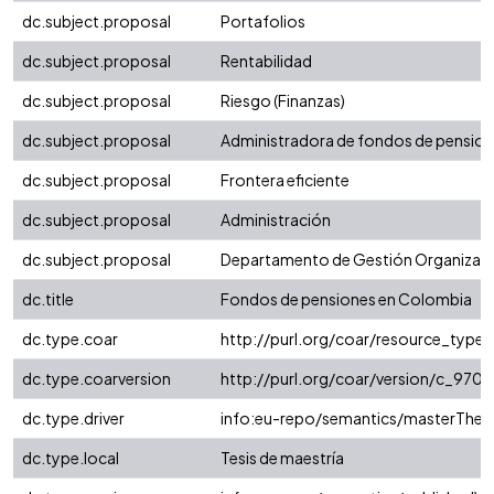
dc.subject.proposal
Portafolios
dc.subject.proposal
Rentabilidad
dc.subject.proposal
Riesgo (Finanzas)
dc.subject.proposal
Administradora de fondos de pensio
dc.subject.proposal
Frontera eficiente
dc.subject.proposal
Administración
dc.subject.proposal
Departamento de Gestión Organizaci
dc.title
Fondos de pensiones en Colombia
dc.type.coar
http://purl.org/coar/resource_type
dc.type.coarversion
http://purl.org/coar/version/c_97
dc.type.driver
info:eu-repo/semantics/masterThesi
dc.type.local
Tesis de maestría