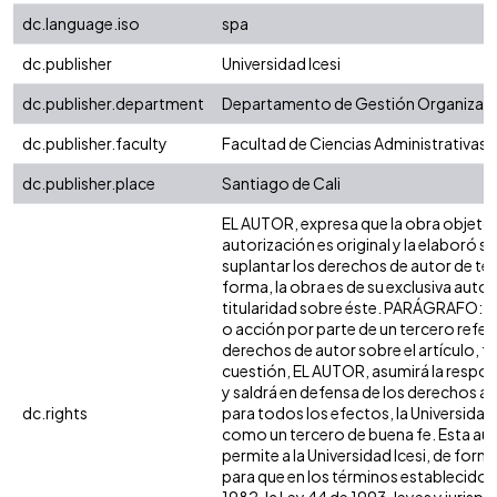
dc.language.iso
spa
dc.publisher
Universidad Icesi
dc.publisher.department
Departamento de Gestión Organizaci
dc.publisher.faculty
Facultad de Ciencias Administrativas
dc.publisher.place
Santiago de Cali
EL AUTOR, expresa que la obra objeto 
autorización es original y la elaboró si
suplantar los derechos de autor de terc
forma, la obra es de su exclusiva autorí
titularidad sobre éste. PARÁGRAFO: e
o acción por parte de un tercero refer
derechos de autor sobre el artículo, fo
cuestión, EL AUTOR, asumirá la respon
y saldrá en defensa de los derechos a
dc.rights
para todos los efectos, la Universidad 
como un tercero de buena fe. Esta aut
permite a la Universidad Icesi, de forma
para que en los términos establecidos 