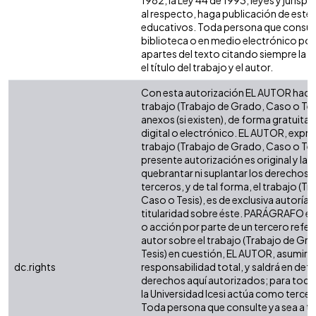
1982, la Ley 44 de 1993, leyes y jurisp
al respecto, haga publicación de este 
educativos. Toda persona que consulte
biblioteca o en medio electrónico po
apartes del texto citando siempre la fu
el título del trabajo y el autor.
Con esta autorización EL AUTOR hace 
trabajo (Trabajo de Grado, Caso o Tesi
anexos (si existen), de forma gratuita
digital o electrónico. EL AUTOR, expre
trabajo (Trabajo de Grado, Caso o Tesi
presente autorización es original y la 
quebrantar ni suplantar los derechos 
terceros, y de tal forma, el trabajo (T
Caso o Tesis), es de exclusiva autoría y 
titularidad sobre éste. PARÁGRAFO en
o acción por parte de un tercero refere
autor sobre el trabajo (Trabajo de Gr
Tesis) en cuestión, EL AUTOR, asumirá 
dc.rights
responsabilidad total, y saldrá en def
derechos aquí autorizados; para todo
la Universidad Icesi actúa como tercer
Toda persona que consulte ya sea a tr