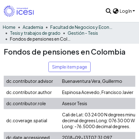
Log In
Home
Academia
Facultad de Negocios y Economía
Tesis y trabajos de grado
Gestión - Tesis
Fondos de pensiones en Colombia
Fondos de pensiones en Colombia
Simple item page
dc.contributor.advisor
Buenaventura Vera, Guillermo
dc.contributor.author
Espinosa Acevedo, Francisco Javier
dc.contributor.role
Asesor Tesis
Cali de Lat: 03 24 00 N degrees minut
dc.coverage.spatial
decimal degrees Long: 076 30 00 W d
Long: -76.5000 decimal degrees.
dc.date.accessioned
2018-09-13T07:31:09Z