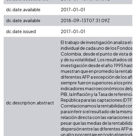
dc.date.available
2017-01-01
dc.date.available
2018-09-13T07:31:09Z
dc.date.issued
2017-01-01
El trabajo de investigación analiza el
individual de cada uno de los Fondos 
Colombia, desde el punto de vista de s
y de su volatilidad. Los resultados ob
investigación desde el año 1995 hasta
muestran que en promedio la rentabili
diferentes AFP a excepción de los añ
siempre fueron superiores a los princi
indicadores macroeconómicos del pa
PIB, la Inflación y la Tasa de referencia
República para las captaciones (DTF).
dc.description.abstract
Correlacionamos la rentabilidad con 
para inferir si el resultado de la mism
relación directa con las variaciones d
pesar que las medias de la rentabilidad
dispersión entre las diferentes AFP era
un alto porcentaje en todo el periodo