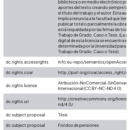
biblioteca o en medio electrónico po
aportes del texto creando siempre la f
el título del trabajo y el autor. Esta au
implica renuncia a la facultad que tie
publicar total o parcialmente la obra. 
está respaldada por las firmas de tod
Trabajo de Grado, Caso o Tesis. (La a
digital de esta licencia se encuentra e
determinada por la Universidad para l
Trabajo de Grado, Caso o Tesis).
dc.rights.accessrights
info:eu-repo/semantics/openAccess
dc.rights.coar
http://purl.org/coar/access_right/c
Atribución-NoComercial-SinDerivada
dc.rights.license
Internacional (CC BY-NC-ND 4.0)
http://creativecommons.org/license
dc.rights.uri
nd/4.0/
dc.subject.proposal
Tésis
dc.subject.proposal
Fondos de pensiones