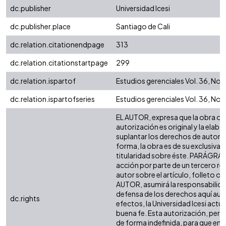
dc.publisher
Universidad Icesi
dc.publisher.place
Santiago de Cali
dc.relation.citationendpage
313
dc.relation.citationstartpage
299
dc.relation.ispartof
Estudios gerenciales Vol. 36, No.
dc.relation.ispartofseries
Estudios gerenciales Vol. 36, No.
EL AUTOR, expresa que la obra ob
autorización es original y la elabo
suplantar los derechos de autor de
forma, la obra es de su exclusiva a
titularidad sobre éste. PARÁGRAF
acción por parte de un tercero re
autor sobre el artículo, folleto o l
AUTOR, asumirá la responsabilidad
defensa de los derechos aquí aut
dc.rights
efectos, la Universidad Icesi act
buena fe. Esta autorización, permit
de forma indefinida, para que en 