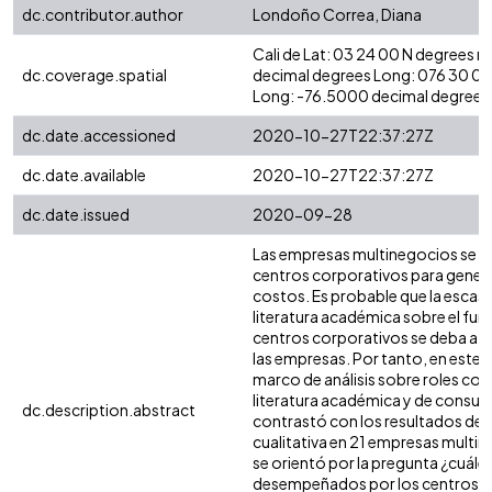
dc.contributor.author
Londoño Correa, Diana
Cali de Lat: 03 24 00 N degrees 
dc.coverage.spatial
decimal degrees Long: 076 30 0
Long: -76.5000 decimal degrees
dc.date.accessioned
2020-10-27T22:37:27Z
dc.date.available
2020-10-27T22:37:27Z
dc.date.issued
2020-09-28
Las empresas multinegocios se a
centros corporativos para generar
costos. Es probable que la escase
literatura académica sobre el fu
centros corporativos se deba a la
las empresas. Por tanto, en este 
marco de análisis sobre roles cor
literatura académica y de consul
dc.description.abstract
contrastó con los resultados de 
cualitativa en 21 empresas multi
se orientó por la pregunta ¿cuáles
desempeñados por los centros c