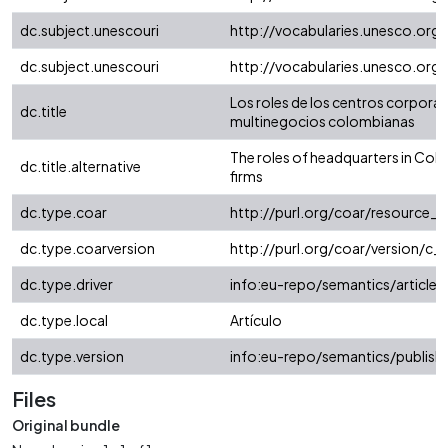
dc.subject.unescouri
http://vocabularies.unesco.org
dc.subject.unescouri
http://vocabularies.unesco.org
Los roles de los centros corpora
dc.title
multinegocios colombianas
The roles of headquarters in Col
dc.title.alternative
firms
dc.type.coar
http://purl.org/coar/resource_
dc.type.coarversion
http://purl.org/coar/version/
dc.type.driver
info:eu-repo/semantics/article
dc.type.local
Artículo
dc.type.version
info:eu-repo/semantics/publish
Files
Original bundle