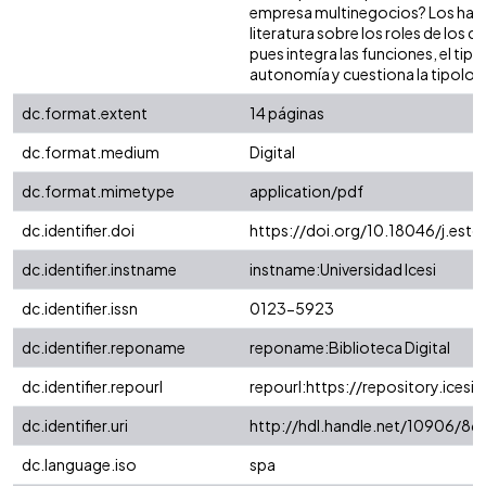
empresa multinegocios? Los hal
literatura sobre los roles de los 
pues integra las funciones, el tipo
autonomía y cuestiona la tipolog
dc.format.extent
14 páginas
dc.format.medium
Digital
dc.format.mimetype
application/pdf
dc.identifier.doi
https://doi.org/10.18046/j.est
dc.identifier.instname
instname:Universidad Icesi
dc.identifier.issn
0123-5923
dc.identifier.reponame
reponame:Biblioteca Digital
dc.identifier.repourl
repourl:https://repository.icesi.
dc.identifier.uri
http://hdl.handle.net/10906/8
dc.language.iso
spa