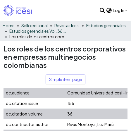
Log In
Home
Sello editorial
Revistas Icesi
Estudios gerenciales
Estudios gerenciales Vol. 36 No. 156
Los roles de los centros corporativos en empresas multinegocios colombianas
Los roles de los centros corporativos
en empresas multinegocios
colombianas
Simple item page
dc.audience
Comunidad Universidad Icesi - In
dc.citation.issue
156
dc.citation.volume
36
dc.contributor.author
Rivas Montoya, Luz María