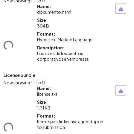
Now showing
1 - 1 of 1
Name:
documento.html
Size:
304 B
Loading...
Format:
Hypertext Markup Language
Description:
Los roles de los centros
corporativos en empresas
License bundle
Now showing
1 - 1 of 1
Name:
license.txt
Size:
1.71 KB
Loading...
Format:
Item-specific license agreed upon
to submission