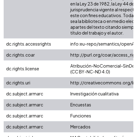
en la Ley 23 de 1982, la Ley 44 de 
jurisprudencia vigente al respect
este con fines educativos. Toda 
sea la biblioteca o en medio elec
apartes del texto citando siempre 
título del trabajo y el autor.
dc.rights.accessrights
info:eu-repo/semantics/openAc
dc.rights.coar
http://purl.org/coar/access_rig
Atribución-NoComercial-SinDeriv
dc.rights.license
(CC BY-NC-ND 4.0)
dc.rights.uri
http://creativecommons.org/li
dc.subject.armarc
Investigación cualitativa
dc.subject.armarc
Encuestas
dc.subject.armarc
Funciones
dc.subject.armarc
Mercados