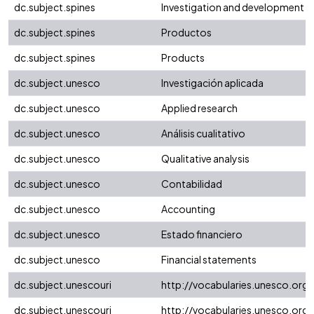
dc.subject.spines
Investigation and development
dc.subject.spines
Productos
dc.subject.spines
Products
dc.subject.unesco
Investigación aplicada
dc.subject.unesco
Applied research
dc.subject.unesco
Análisis cualitativo
dc.subject.unesco
Qualitative analysis
dc.subject.unesco
Contabilidad
dc.subject.unesco
Accounting
dc.subject.unesco
Estado financiero
dc.subject.unesco
Financial statements
dc.subject.unescouri
http://vocabularies.unesco.or
dc.subject.unescouri
http://vocabularies.unesco.or