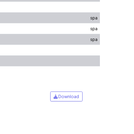
spa
spa
spa
Download