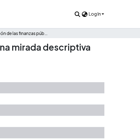
Log In
Evolución de las finanzas públicas de Puerto Leguízamo: Una mirada descriptiva 1985 - 2021
Una mirada descriptiva