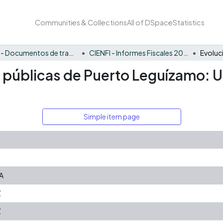
Communities & Collections
All of DSpace
Statistics
CIENFI - Documentos de trabajos, técnicos y de divulgación
CIENFI - Informes Fiscales 2021
s públicas de Puerto Leguízamo: 
Simple item page
A
Z
Z