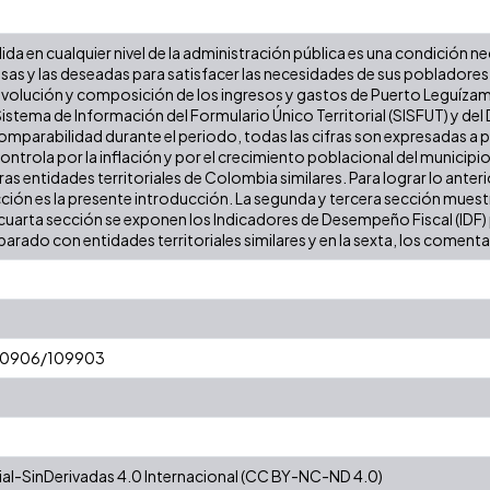
lida en cualquier nivel de la administración pública es una condición n
iosas y las deseadas para satisfacer las necesidades de sus poblador
a evolución y composición de los ingresos y gastos de Puerto Leguízamo
stema de Información del Formulario Único Territorial (SISFUT) y de
 comparabilidad durante el periodo, todas las cifras son expresadas a
 controla por la inflación y por el crecimiento poblacional del municipio
 entidades territoriales de Colombia similares. Para lograr lo anterior
cción es la presente introducción. La segunda y tercera sección muestr
cuarta sección se exponen los Indicadores de Desempeño Fiscal (IDF) pa
arado con entidades territoriales similares y en la sexta, los comentar
t/10906/109903
l-SinDerivadas 4.0 Internacional (CC BY-NC-ND 4.0)