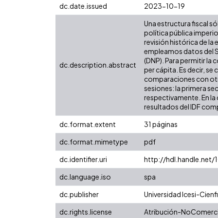
dc.date.issued
2023-10-19
Una estructura fiscal só
política pública imper
revisión histórica de l
empleamos datos del Si
(DNP). Para permitir la
dc.description.abstract
per cápita. Es decir, se
comparaciones con otras
sesiones: la primera se
respectivamente. En la 
resultados del IDF comp
dc.format.extent
31 páginas
dc.format.mimetype
pdf
dc.identifier.uri
http://hdl.handle.ne
dc.language.iso
spa
dc.publisher
Universidad Icesi-Cienfi
dc.rights.license
Atribución-NoComercia