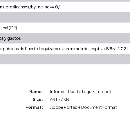
ns.org/licenses/by-nc-nd/4.0/
cal (IDF)
os y gastos
as públicas de Puerto Leguízamo: Una mirada descriptiva 1985 - 2021
Name:
Informes Puerto Leguizamo.pdf
Size:
641.77 KB
Format:
Adobe Portable Document Format