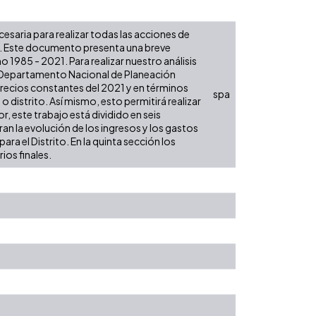
ecesaria para realizar todas las acciones de
es. Este documento presenta una breve
 1985 - 2021. Para realizar nuestro análisis
l Departamento Nacional de Planeación
 precios constantes del 2021 y en términos
spa
 o distrito. Así mismo, esto permitirá realizar
, este trabajo está dividido en seis
an la evolución de los ingresos y los gastos
ra el Distrito. En la quinta sección los
ios finales.