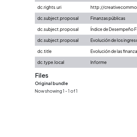
dc.rights.uri
http://creativecommo
dc.subject.proposal
Finanzas públicas
dc.subject.proposal
Índice de Desempeño Fis
dc.subject.proposal
Evolución de los ingres
dc.title
Evolución de las finanz
dc.type.local
Informe
Files
Original bundle
Now showing
1 - 1 of 1