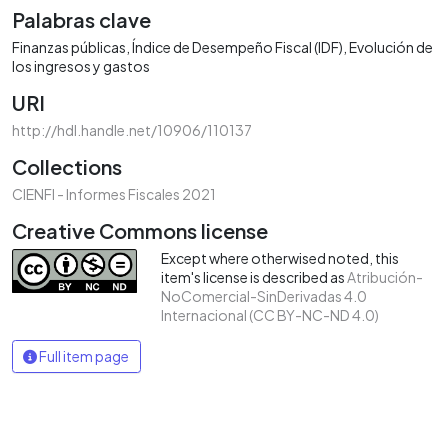
Palabras clave
Finanzas públicas
Índice de Desempeño Fiscal (IDF)
Evolución de
los ingresos y gastos
URI
http://hdl.handle.net/10906/110137
Collections
CIENFI - Informes Fiscales 2021
Creative Commons license
Except where otherwised noted, this
item's license is described as
Atribución-
NoComercial-SinDerivadas 4.0
Internacional (CC BY-NC-ND 4.0)
Full item page