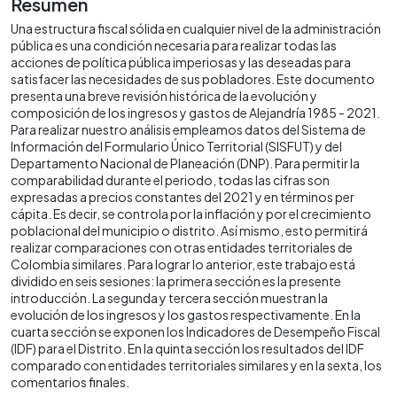
Resumen
Una estructura fiscal sólida en cualquier nivel de la administración
pública es una condición necesaria para realizar todas las
acciones de política pública imperiosas y las deseadas para
satisfacer las necesidades de sus pobladores. Este documento
presenta una breve revisión histórica de la evolución y
composición de los ingresos y gastos de Alejandría 1985 - 2021.
Para realizar nuestro análisis empleamos datos del Sistema de
Información del Formulario Único Territorial (SISFUT) y del
Departamento Nacional de Planeación (DNP). Para permitir la
comparabilidad durante el periodo, todas las cifras son
expresadas a precios constantes del 2021 y en términos per
cápita. Es decir, se controla por la inflación y por el crecimiento
poblacional del municipio o distrito. Así mismo, esto permitirá
realizar comparaciones con otras entidades territoriales de
Colombia similares. Para lograr lo anterior, este trabajo está
dividido en seis sesiones: la primera sección es la presente
introducción. La segunda y tercera sección muestran la
evolución de los ingresos y los gastos respectivamente. En la
cuarta sección se exponen los Indicadores de Desempeño Fiscal
(IDF) para el Distrito. En la quinta sección los resultados del IDF
comparado con entidades territoriales similares y en la sexta, los
comentarios finales.