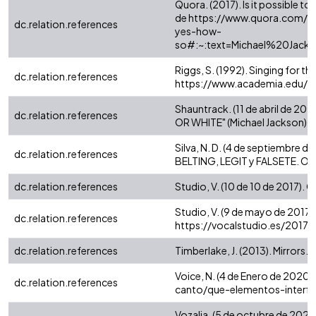
Quora. (2017). Is it possible t
de https://www.quora.com/Is
dc.relation.references
yes-how-
so#:~:text=Michael%20Ja
Riggs, S. (1992). Singing for th
dc.relation.references
https://www.academia.edu/3
Shauntrack. (11 de abril de
dc.relation.references
OR WHITE" (Michael Jackson)
Silva, N. D. (4 de septiembre 
dc.relation.references
BELTING, LEGIT y FALSETE. 
dc.relation.references
Studio, V. (10 de 10 de 2017)
Studio, V. (9 de mayo de 2017)
dc.relation.references
https://vocalstudio.es/2017/
dc.relation.references
Timberlake, J. (2013). Mirro
Voice, N. (4 de Enero de 2020)
dc.relation.references
canto/que-elementos-interfi
Vozalia. (5 de octubre de 2020