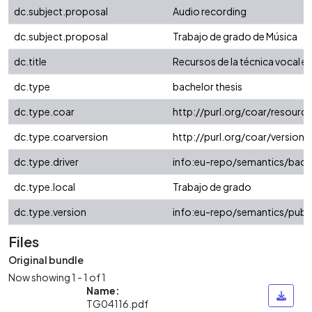
dc.subject.proposal
Audio recording
dc.subject.proposal
Trabajo de grado de Música
dc.title
Recursos de la técnica vocal 
dc.type
bachelor thesis
dc.type.coar
http://purl.org/coar/resourc
dc.type.coarversion
http://purl.org/coar/versio
dc.type.driver
info:eu-repo/semantics/bach
dc.type.local
Trabajo de grado
dc.type.version
info:eu-repo/semantics/publ
Files
Original bundle
Now showing
1 - 1 of 1
Name:
TG04116.pdf