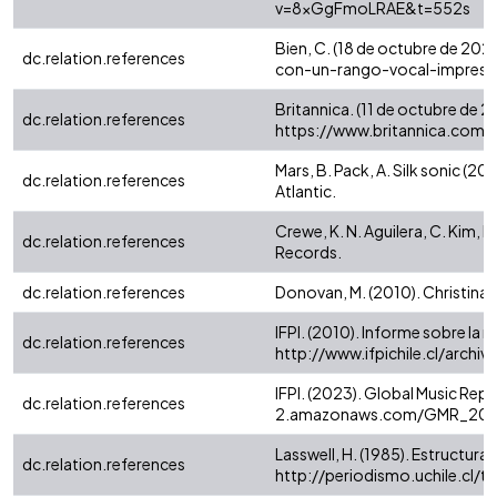
v=8xGgFmoLRAE&t=552s
Bien, C. (18 de octubre de 20
dc.relation.references
con-un-rango-vocal-impresi
Britannica. (11 de octubre de 
dc.relation.references
https://www.britannica.com/
Mars, B. Pack, A. Silk sonic (2
dc.relation.references
Atlantic.
Crewe, K. N. Aguilera, C. Kim, 
dc.relation.references
Records.
dc.relation.references
Donovan, M. (2010). Christina 
IFPI. (2010). Informe sobre la m
dc.relation.references
http://www.ifpichile.cl/archi
IFPI. (2023). Global Music Rep
dc.relation.references
2.amazonaws.com/GMR_2023
Lasswell, H. (1985). Estructur
dc.relation.references
http://periodismo.uchile.cl/t