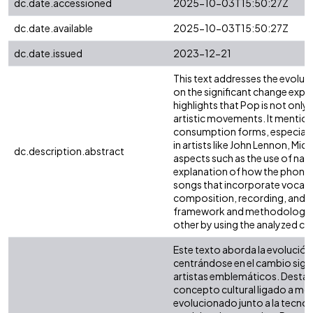
dc.date.accessioned
2025-10-03T15:50:27Z
dc.date.available
2025-10-03T15:50:27Z
dc.date.issued
2023-12-21
This text addresses the evolut
on the significant change exper
highlights that Pop is not only
artistic movements. It mentio
consumption forms, especially 
in artists like John Lennon, Mi
dc.description.abstract
aspects such as the use of nasa
explanation of how the phonog
songs that incorporate vocal 
composition, recording, and ed
framework and methodology is 
other by using the analyzed c
Este texto aborda la evolución d
centrándose en el cambio signi
artistas emblemáticos. Destaca
concepto cultural ligado a mo
evolucionado junto a la tecno