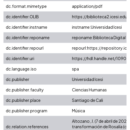
dc.format.mimetype
application/pdf
dc.identifier.OLIB
https://biblioteca2.icesi.ed
dc.identifier.instname
instname:Universidad Icesi
dc.identifier.reponame
reponame:Biblioteca Digital
dc.identifier.repourl
repourl:https://repository.ice
dc.identifier.uri
https://hdl.handle.net/1090
dc.language.iso
spa
dc.publisher
Universidad Icesi
dc.publisher.faculty
Ciencias Humanas
dc.publisher.place
Santiago de Cali
dc.publisher.program
Música
Altozano, J. (7 de abril de 20
dc.relation.references
transformación de Rosalía (c