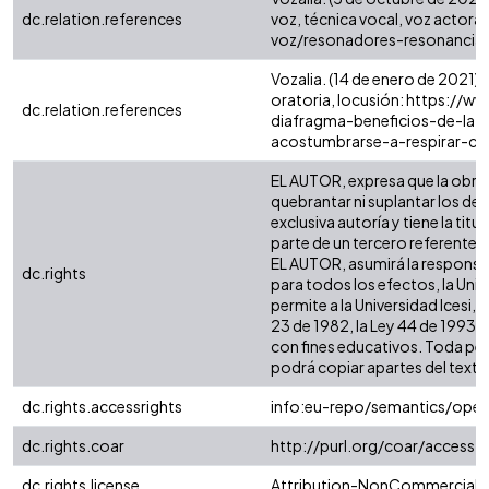
dc.relation.references
voz, técnica vocal, voz actor
voz/resonadores-resonancia-
Vozalia. (14 de enero de 2021).
oratoria, locusión: https://
dc.relation.references
diafragma-beneficios-de-la-
acostumbrarse-a-respirar-co
EL AUTOR, expresa que la obra o
quebrantar ni suplantar los der
exclusiva autoría y tiene la ti
parte de un tercero referente a 
EL AUTOR, asumirá la responsab
dc.rights
para todos los efectos, la Uni
permite a la Universidad Icesi,
23 de 1982, la Ley 44 de 1993, 
con fines educativos. Toda per
podrá copiar apartes del texto c
dc.rights.accessrights
info:eu-repo/semantics/ope
dc.rights.coar
http://purl.org/coar/access_
dc.rights.license
Attribution-NonCommercial-No