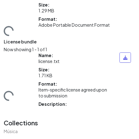
Size:
1.29 MB
Format:
ding...
Adobe Portable Document Format
License bundle
Now showing
1 - 1 of 1
Name:
license.txt
Size:
1.71 KB
Format:
ding...
Item-specific license agreed upon
to submission
Description:
Collections
Música