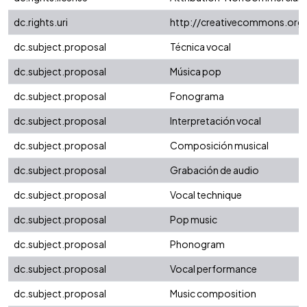
dc.rights.uri
http://creativecommons.org/
dc.subject.proposal
Técnica vocal
dc.subject.proposal
Música pop
dc.subject.proposal
Fonograma
dc.subject.proposal
Interpretación vocal
dc.subject.proposal
Composición musical
dc.subject.proposal
Grabación de audio
dc.subject.proposal
Vocal technique
dc.subject.proposal
Pop music
dc.subject.proposal
Phonogram
dc.subject.proposal
Vocal performance
dc.subject.proposal
Music composition