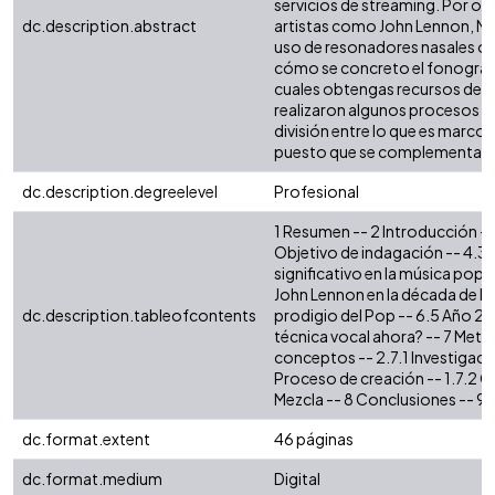
servicios de streaming. Por ot
dc.description.abstract
artistas como John Lennon, Mic
uso de resonadores nasales o l
cómo se concreto el fonograma 
cuales obtengas recursos de la
realizaron algunos procesos im
división entre lo que es marco
puesto que se complementan a
dc.description.degreelevel
Profesional
1 Resumen -- 2 Introducción -- 
Objetivo de indagación -- 4.3 
significativo en la música popul
John Lennon en la década de los
dc.description.tableofcontents
prodigio del Pop -- 6.5 Año 200
técnica vocal ahora? -- 7 Metod
conceptos -- 2.7.1 Investigació
Proceso de creación -- 1.7.2 
Mezcla -- 8 Conclusiones -- 9 
dc.format.extent
46 páginas
dc.format.medium
Digital