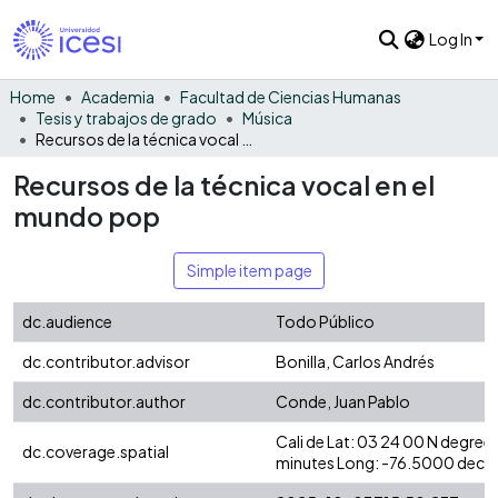
Log In
Home
Academia
Facultad de Ciencias Humanas
Tesis y trabajos de grado
Música
Recursos de la técnica vocal en el mundo pop
Recursos de la técnica vocal en el
mundo pop
Simple item page
dc.audience
Todo Público
dc.contributor.advisor
Bonilla, Carlos Andrés
dc.contributor.author
Conde, Juan Pablo
Cali de Lat: 03 24 00 N degre
dc.coverage.spatial
minutes Long: -76.5000 decim