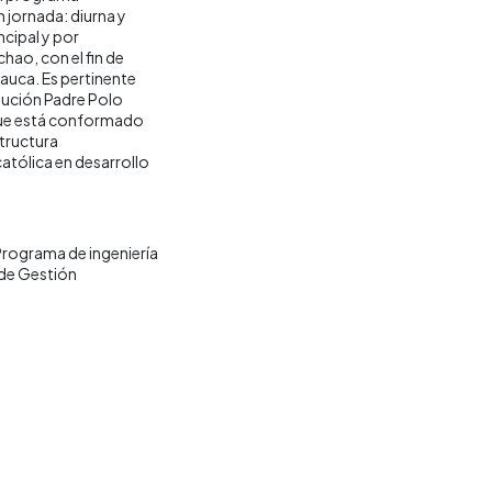
 jornada: diurna y
cipal y por
hao, con el fin de
auca. Es pertinente
itución Padre Polo
 que está conformado
tructura
católica en desarrollo
rograma de ingeniería
de Gestión