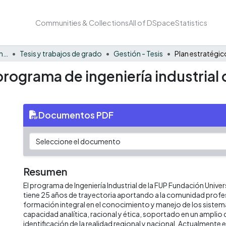
Communities & Collections
All of DSpace
Statistics
Facultad de Negocios y Economía
Tesis y trabajos de grado
Gestión - Tesis
programa de ingeniería industrial
Documentos PDF
Resumen
El programa de Ingeniería Industrial de la FUP Fundación Unive
tiene 25 años de trayectoria aportando a la comunidad profe
formación integral en el conocimiento y manejo de los siste
capacidad analítica, racional y ética, soportado en un ampli
identificación de la realidad regional y nacional. Actualmente