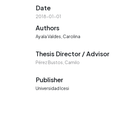
Date
2018-01-01
Authors
Ayala Valdes, Carolina
Thesis Director / Advisor
Pérez Bustos, Camilo
Publisher
Universidad Icesi