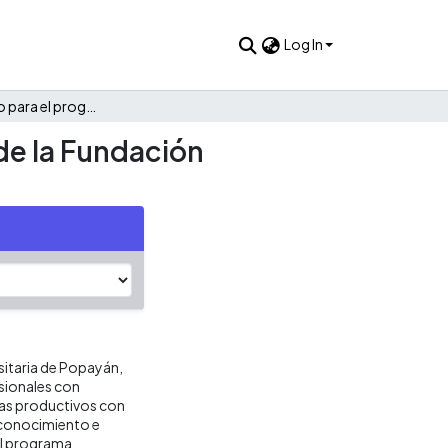
Log In
Plan estratégico para el programa de ingeniería industrial de la Fundación Universitaria de Popayán
 de la Fundación
rsitaria de Popayán,
sionales con
mas productivos con
o conocimiento e
 el programa