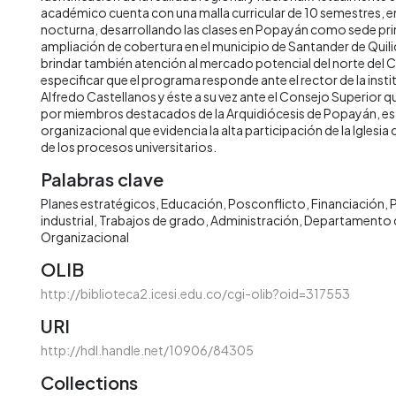
académico cuenta con una malla curricular de 10 semestres, en
nocturna, desarrollando las clases en Popayán como sede prin
ampliación de cobertura en el municipio de Santander de Quilic
brindar también atención al mercado potencial del norte del C
especificar que el programa responde ante el rector de la inst
Alfredo Castellanos y éste a su vez ante el Consejo Superior
por miembros destacados de la Arquidiócesis de Popayán, es
organizacional que evidencia la alta participación de la Iglesia 
de los procesos universitarios.
Palabras clave
Planes estratégicos
Educación
Posconflicto
Financiación
P
industrial
Trabajos de grado
Administración
Departamento 
Organizacional
OLIB
http://biblioteca2.icesi.edu.co/cgi-olib?oid=317553
URI
http://hdl.handle.net/10906/84305
Collections