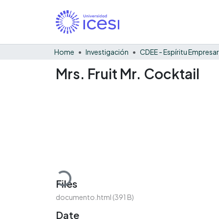
Home
Investigación
CDEE - Espíritu Empresar
Mrs. Fruit Mr. Cocktail
Loading...
Files
documento.html
(391 B)
Date