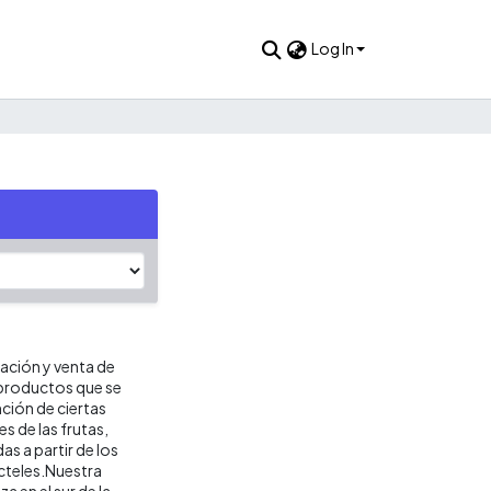
Log In
cación y venta de
 productos que se
ción de ciertas
 de las frutas,
as a partir de los
octeles.Nuestra
 en el sur de la