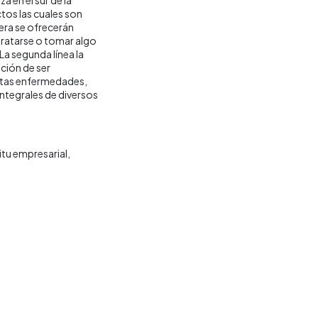
ctos las cuales son
era se ofrecerán
dratarse o tomar algo
La segunda línea la
ción de ser
ertas enfermedades,
 integrales de diversos
itu empresarial