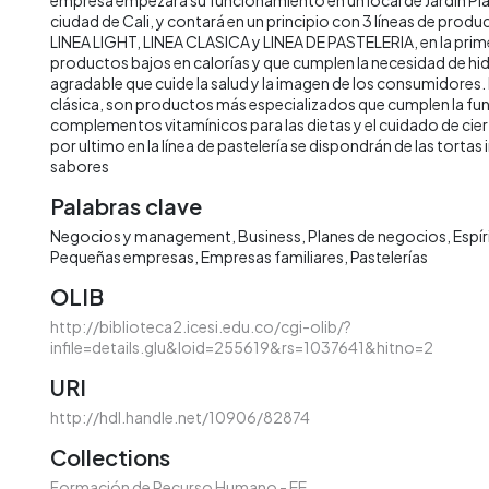
ciudad de Cali, y contará en un principio con 3 líneas de produ
LINEA LIGHT, LINEA CLASICA y LINEA DE PASTELERIA, en la prim
productos bajos en calorías y que cumplen la necesidad de hi
agradable que cuide la salud y la imagen de los consumidores. 
clásica, son productos más especializados que cumplen la fun
complementos vitamínicos para las dietas y el cuidado de ci
por ultimo en la línea de pastelería se dispondrán de las tortas
sabores
Palabras clave
Negocios y management
Business
Planes de negocios
Espír
Pequeñas empresas
Empresas familiares
Pastelerías
OLIB
http://biblioteca2.icesi.edu.co/cgi-olib/?
infile=details.glu&loid=255619&rs=1037641&hitno=2
URI
http://hdl.handle.net/10906/82874
Collections
Formación de Recurso Humano - EE