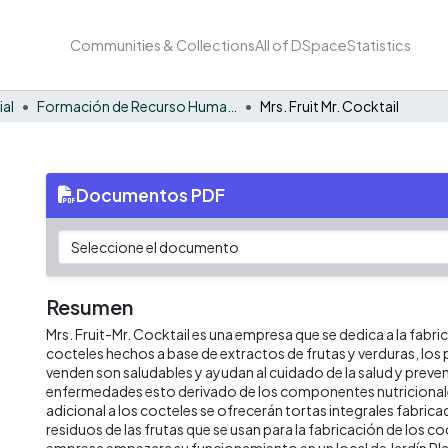
Communities & Collections
All of DSpace
Statistics
ial
Formación de Recurso Humano - EE
Mrs. Fruit Mr. Cocktail
Documentos PDF
Resumen
Mrs. Fruit-Mr. Cocktail es una empresa que se dedica a la fabri
cocteles hechos a base de extractos de frutas y verduras, los
venden son saludables y ayudan al cuidado de la salud y preven
enfermedades esto derivado de los componentes nutricionales
adicional a los cocteles se ofrecerán tortas integrales fabricad
residuos de las frutas que se usan para la fabricación de los c
empresa empezara su funcionamiento en un local de Jardín Plaza