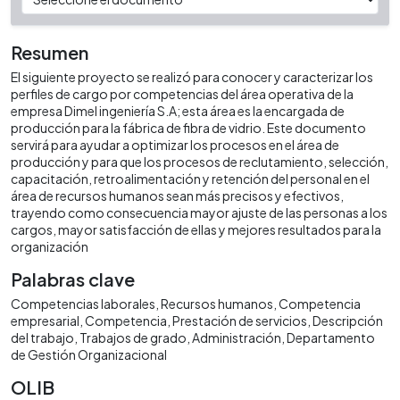
Resumen
El siguiente proyecto se realizó para conocer y caracterizar los
perfiles de cargo por competencias del área operativa de la
empresa Dimel ingeniería S.A; esta área es la encargada de
producción para la fábrica de fibra de vidrio. Este documento
servirá para ayudar a optimizar los procesos en el área de
producción y para que los procesos de reclutamiento, selección,
capacitación, retroalimentación y retención del personal en el
área de recursos humanos sean más precisos y efectivos,
trayendo como consecuencia mayor ajuste de las personas a los
cargos, mayor satisfacción de ellas y mejores resultados para la
organización
Palabras clave
Competencias laborales
Recursos humanos
Competencia
empresarial
Competencia
Prestación de servicios
Descripción
del trabajo
Trabajos de grado
Administración
Departamento
de Gestión Organizacional
OLIB