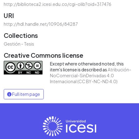
http://biblioteca2.icesi.edu.co/cgi-olib?oid=317476
URI
http://hdl.handle.net/10906/84287
Collections
Gestión - Tesis
Creative Commons license
Except where otherwised noted, this
item's license is described as
Atribución-
NoComercial-SinDerivadas 4.0
Internacional (CC BY-NC-ND 4.0)
Full item page