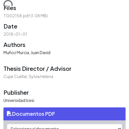
oading...
Files
TG02158.pdf
(1.08 MB)
Date
2018-01-01
Authors
Muñoz Murcia, Juan David
Thesis Director / Advisor
Cujar Cuéllar, Sylvia Helena
Publisher
Universidad Icesi
Documentos PDF