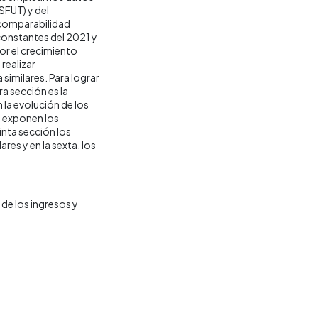
SFUT) y del
 comparabilidad
 constantes del 2021 y
por el crecimiento
realizar
similares. Para lograr
ra sección es la
la evolución de los
e exponen los
inta sección los
res y en la sexta, los
de los ingresos y