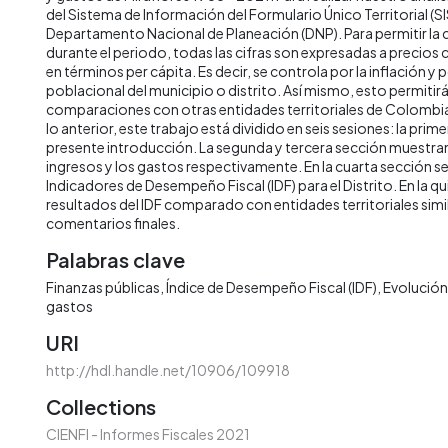
del Sistema de Información del Formulario Único Territorial (SI
Departamento Nacional de Planeación (DNP). Para permitir la
durante el periodo, todas las cifras son expresadas a precios
en términos per cápita. Es decir, se controla por la inflación y 
poblacional del municipio o distrito. Así mismo, esto permitirá 
comparaciones con otras entidades territoriales de Colombia 
lo anterior, este trabajo está dividido en seis sesiones: la prime
presente introducción. La segunda y tercera sección muestran 
ingresos y los gastos respectivamente. En la cuarta sección s
Indicadores de Desempeño Fiscal (IDF) para el Distrito. En la qu
resultados del IDF comparado con entidades territoriales simila
comentarios finales.
Palabras clave
Finanzas públicas
Índice de Desempeño Fiscal (IDF)
Evolución 
gastos
URI
http://hdl.handle.net/10906/109918
Collections
CIENFI - Informes Fiscales 2021