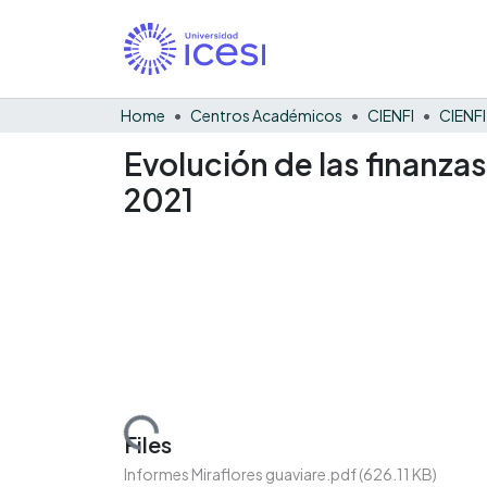
Home
Centros Académicos
CIENFI
Evolución de las finanzas
2021
Loading...
Files
Informes Miraflores guaviare.pdf
(626.11 KB)