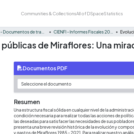
Communities & Collections
All of DSpace
Statistics
CIENFI - Documentos de trabajos, técnicos y de divulgación
CIENFI - Informes Fiscales 2021
 públicas de Miraflores: Una mira
Documentos PDF
Resumen
Una estructura fiscal sólida en cualquier nivel de la administrac
condición necesaria para realizar todas las acciones de políti
las deseadas para satisfacer las necesidades de sus poblado
presenta una breve revisión histórica de la evolución y compos
y gastos de Miraflores 1985 - 2021. Para realizar nuestro aná