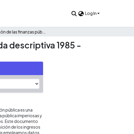
Log In
Evolución de las finanzas públicas de Miraflores: Una mirada descriptiva 1985 - 2021
da descriptiva 1985 -
ión pública es una
ca pública imperiosas y
res. Este documento
ición de los ingresos
lisis empleamos datos