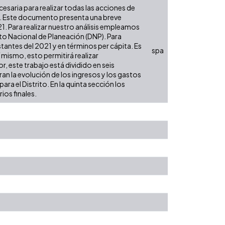
ecesaria para realizar todas las acciones de
es. Este documento presenta una breve
21. Para realizar nuestro análisis empleamos
to Nacional de Planeación (DNP). Para
tantes del 2021 y en términos per cápita. Es
spa
í mismo, esto permitirá realizar
, este trabajo está dividido en seis
an la evolución de los ingresos y los gastos
ra el Distrito. En la quinta sección los
ios finales.