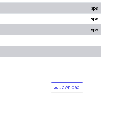
spa
spa
spa
Download