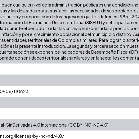
lida en cualquier nivel de la administración pública es una condición n
iosas y las deseadas para satisfacer las necesidades de sus poblador
a evolución y composición de los ingresos y gastos de Imués 1985 - 20
formación del Formulario Único Territorial (SISFUT) y del Departamen
dad durante el periodo, todas las cifras son expresadas a precios cons
a inflación y por el crecimiento poblacional del municipio o distrito. As
 entidades territoriales de Colombia similares. Para lograr lo anterior
cción es la presente introducción. La segunda y tercera sección muestr
cuarta sección se exponen los Indicadores de Desempeño Fiscal (IDF) pa
arado con entidades territoriales similares y en la sexta, los comentar
/10906/110623
l-SinDerivadas 4.0 Internacional (CC BY-NC-ND 4.0)
ns.org/licenses/by-nc-nd/4.0/