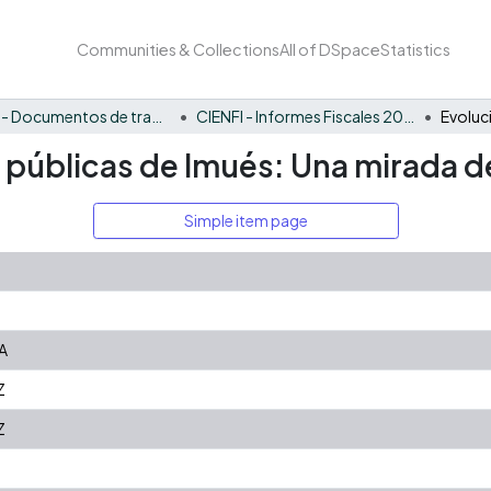
Communities & Collections
All of DSpace
Statistics
CIENFI - Documentos de trabajos, técnicos y de divulgación
CIENFI - Informes Fiscales 2021
s públicas de Imués: Una mirada d
Simple item page
A
Z
Z