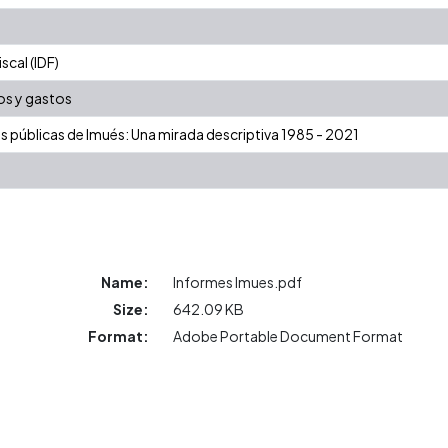
cal (IDF)
os y gastos
as públicas de Imués: Una mirada descriptiva 1985 - 2021
Name:
Informes Imues.pdf
Size:
642.09 KB
Format:
Adobe Portable Document Format