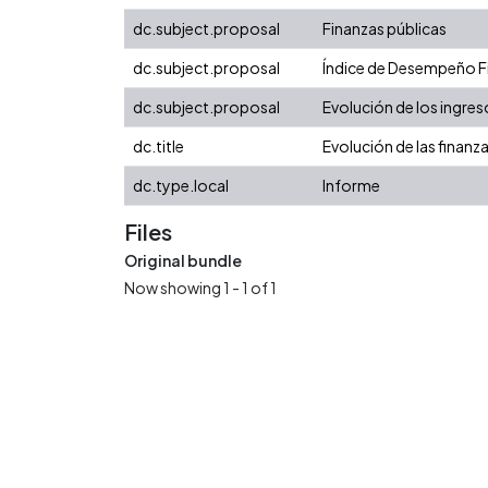
dc.subject.proposal
Finanzas públicas
dc.subject.proposal
Índice de Desempeño Fis
dc.subject.proposal
Evolución de los ingres
dc.title
Evolución de las finanz
dc.type.local
Informe
Files
Original bundle
Now showing
1 - 1 of 1