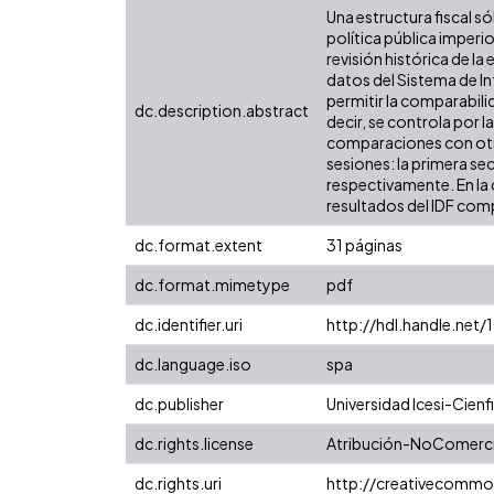
Una estructura fiscal só
política pública imper
revisión histórica de l
datos del Sistema de In
permitir la comparabili
dc.description.abstract
decir, se controla por l
comparaciones con otras
sesiones: la primera se
respectivamente. En la 
resultados del IDF comp
dc.format.extent
31 páginas
dc.format.mimetype
pdf
dc.identifier.uri
http://hdl.handle.net
dc.language.iso
spa
dc.publisher
Universidad Icesi-Cienfi
dc.rights.license
Atribución-NoComercia
dc.rights.uri
http://creativecommo