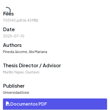
Loading...
Files
T03143.pdf
(6.43 MB)
Date
2025-07-10
Authors
Pineda Jácome, Alix Mariana
Thesis Director / Advisor
Murillo Yepes, Gustavo
Publisher
Universidad Icesi
Documentos PDF