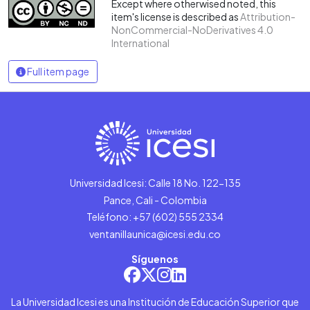
Except where otherwised noted, this
item's license is described as
Attribution-
NonCommercial-NoDerivatives 4.0
International
Full item page
Universidad Icesi: Calle 18 No. 122-135
Pance, Cali - Colombia
Teléfono: +57 (602) 555 2334
ventanillaunica@icesi.edu.co
Síguenos
La Universidad Icesi es una Institución de Educación Superior que