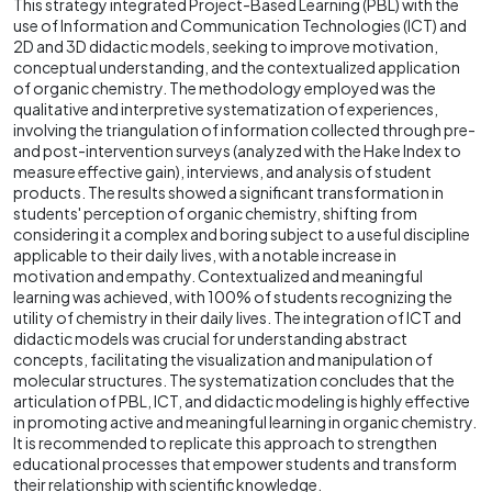
This strategy integrated Project-Based Learning (PBL) with the
use of Information and Communication Technologies (ICT) and
2D and 3D didactic models, seeking to improve motivation,
conceptual understanding, and the contextualized application
of organic chemistry. The methodology employed was the
qualitative and interpretive systematization of experiences,
involving the triangulation of information collected through pre-
and post-intervention surveys (analyzed with the Hake Index to
measure effective gain), interviews, and analysis of student
products. The results showed a significant transformation in
students' perception of organic chemistry, shifting from
considering it a complex and boring subject to a useful discipline
applicable to their daily lives, with a notable increase in
motivation and empathy. Contextualized and meaningful
learning was achieved, with 100% of students recognizing the
utility of chemistry in their daily lives. The integration of ICT and
didactic models was crucial for understanding abstract
concepts, facilitating the visualization and manipulation of
molecular structures. The systematization concludes that the
articulation of PBL, ICT, and didactic modeling is highly effective
in promoting active and meaningful learning in organic chemistry.
It is recommended to replicate this approach to strengthen
educational processes that empower students and transform
their relationship with scientific knowledge.