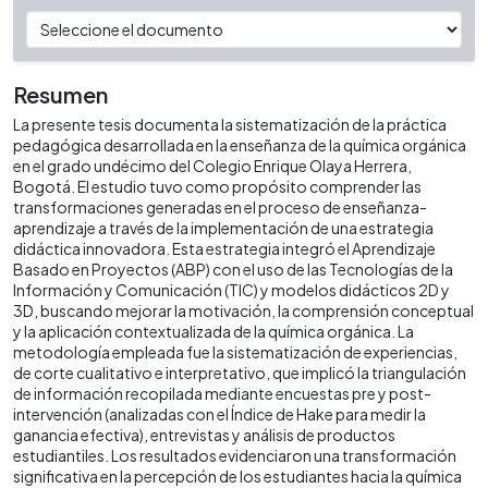
Resumen
La presente tesis documenta la sistematización de la práctica
pedagógica desarrollada en la enseñanza de la química orgánica
en el grado undécimo del Colegio Enrique Olaya Herrera,
Bogotá. El estudio tuvo como propósito comprender las
transformaciones generadas en el proceso de enseñanza-
aprendizaje a través de la implementación de una estrategia
didáctica innovadora. Esta estrategia integró el Aprendizaje
Basado en Proyectos (ABP) con el uso de las Tecnologías de la
Información y Comunicación (TIC) y modelos didácticos 2D y
3D, buscando mejorar la motivación, la comprensión conceptual
y la aplicación contextualizada de la química orgánica. La
metodología empleada fue la sistematización de experiencias,
de corte cualitativo e interpretativo, que implicó la triangulación
de información recopilada mediante encuestas pre y post-
intervención (analizadas con el Índice de Hake para medir la
ganancia efectiva), entrevistas y análisis de productos
estudiantiles. Los resultados evidenciaron una transformación
significativa en la percepción de los estudiantes hacia la química