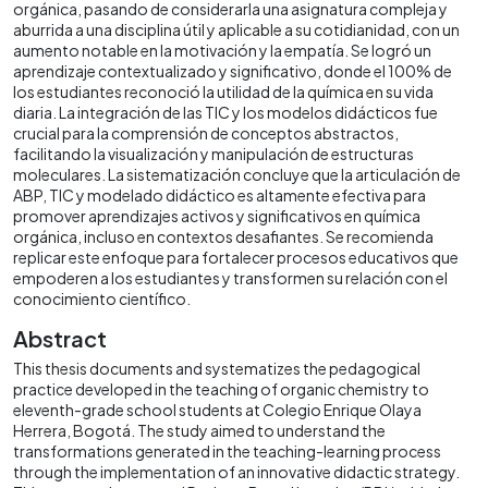
orgánica, pasando de considerarla una asignatura compleja y
aburrida a una disciplina útil y aplicable a su cotidianidad, con un
aumento notable en la motivación y la empatía. Se logró un
aprendizaje contextualizado y significativo, donde el 100% de
los estudiantes reconoció la utilidad de la química en su vida
diaria. La integración de las TIC y los modelos didácticos fue
crucial para la comprensión de conceptos abstractos,
facilitando la visualización y manipulación de estructuras
moleculares. La sistematización concluye que la articulación de
ABP, TIC y modelado didáctico es altamente efectiva para
promover aprendizajes activos y significativos en química
orgánica, incluso en contextos desafiantes. Se recomienda
replicar este enfoque para fortalecer procesos educativos que
empoderen a los estudiantes y transformen su relación con el
conocimiento científico.
Abstract
This thesis documents and systematizes the pedagogical
practice developed in the teaching of organic chemistry to
eleventh-grade school students at Colegio Enrique Olaya
Herrera, Bogotá. The study aimed to understand the
transformations generated in the teaching-learning process
through the implementation of an innovative didactic strategy.