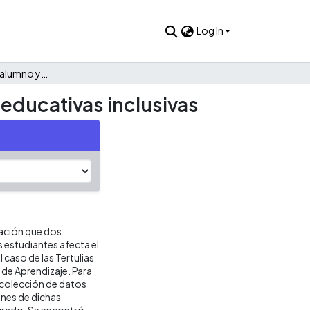
Log In
Caracterización del alumno y su relación con las prácticas educativas inclusivas
 educativas inclusivas
zación que dos
s estudiantes afecta el
 caso de las Tertulias
 de Aprendizaje. Para
recolección de datos
nes de dichas
 grado. Se encontró,