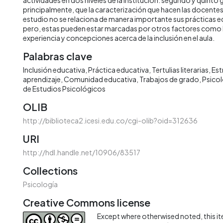
principalmente, que la caracterización que hacen las docentes 
estudio no se relaciona de manera importante sus prácticas ed
pero, estas pueden estar marcadas por otros factores como 
experiencia y concepciones acerca de la inclusión en el aula.
Palabras clave
Inclusión educativa
Práctica educativa
Tertulias literarias
Est
aprendizaje
Comunidad educativa
Trabajos de grado
Psicol
de Estudios Psicológicos
OLIB
http://biblioteca2.icesi.edu.co/cgi-olib?oid=312636
URI
http://hdl.handle.net/10906/83517
Collections
Psicología
Creative Commons license
Except where otherwised noted, this ite