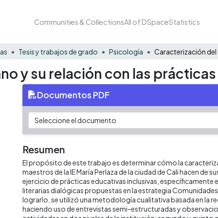
Communities & Collections
All of DSpace
Statistics
nas
Tesis y trabajos de grado
Psicología
no y su relación con las prácticas
Documentos PDF
Resumen
El propósito de este trabajo es determinar cómo la caracteri
maestros de la IE María Perlaza de la ciudad de Cali hacen de su
ejercicio de prácticas educativas inclusivas, específicamente el
literarias dialógicas propuestas en la estrategia Comunidades
lograrlo, se utilizó una metodología cualitativa basada en la 
haciendo uso de entrevistas semi-estructuradas y observacio
actividades en dos niveles de la institución: segundo y quinto