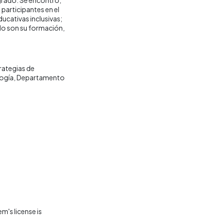
participantes en el
ucativas inclusivas;
lo son su formación,
rategias de
ogía
Departamento
m's license is