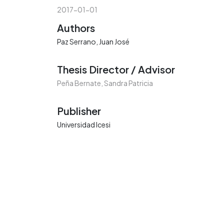
2017-01-01
Authors
Paz Serrano, Juan José
Thesis Director / Advisor
Peña Bernate, Sandra Patricia
Publisher
Universidad Icesi